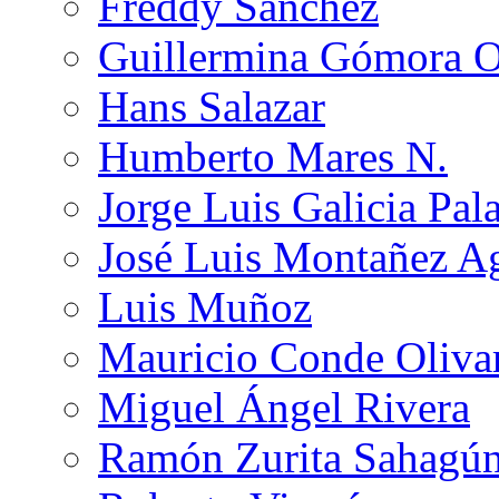
Freddy Sánchez
Guillermina Gómora 
Hans Salazar
Humberto Mares N.
Jorge Luis Galicia Pal
José Luis Montañez Ag
Luis Muñoz
Mauricio Conde Oliva
Miguel Ángel Rivera
Ramón Zurita Sahagú