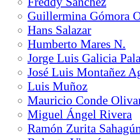
Freddy Sánchez
Guillermina Gómora 
Hans Salazar
Humberto Mares N.
Jorge Luis Galicia Pal
José Luis Montañez Ag
Luis Muñoz
Mauricio Conde Oliva
Miguel Ángel Rivera
Ramón Zurita Sahagú