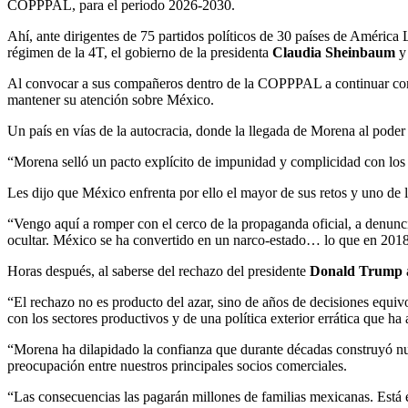
COPPPAL, para el periodo 2026-2030.
Ahí, ante dirigentes de 75 partidos políticos de 30 países de América 
régimen de la 4T, el gobierno de la presidenta
Claudia Sheinbaum
y
Al convocar a sus compañeros dentro de la COPPPAL a continuar con la 
mantener su atención sobre México.
Un país en vías de la autocracia, donde la llegada de Morena al poder 
“Morena selló un pacto explícito de impunidad y complicidad con los 
Les dijo que México enfrenta por ello el mayor de sus retos y uno de 
“Vengo aquí a romper con el cerco de la propaganda oficial, a denunci
ocultar. México se ha convertido en un narco-estado… lo que en 2018
Horas después, al saberse del rechazo del presidente
Donald Trump
“El rechazo no es producto del azar, sino de años de decisiones equivo
con los sectores productivos y de una política exterior errática que h
“Morena ha dilapidado la confianza que durante décadas construyó nuest
preocupación entre nuestros principales socios comerciales.
“Las consecuencias las pagarán millones de familias mexicanas. Está 