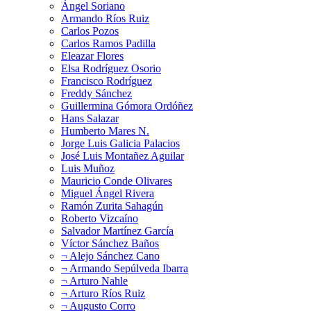
Ángel Soriano
Armando Ríos Ruiz
Carlos Pozos
Carlos Ramos Padilla
Eleazar Flores
Elsa Rodríguez Osorio
Francisco Rodríguez
Freddy Sánchez
Guillermina Gómora Ordóñez
Hans Salazar
Humberto Mares N.
Jorge Luis Galicia Palacios
José Luis Montañez Aguilar
Luis Muñoz
Mauricio Conde Olivares
Miguel Ángel Rivera
Ramón Zurita Sahagún
Roberto Vizcaíno
Salvador Martínez García
Víctor Sánchez Baños
¬ Alejo Sánchez Cano
¬ Armando Sepúlveda Ibarra
¬ Arturo Nahle
¬ Arturo Ríos Ruiz
¬ Augusto Corro