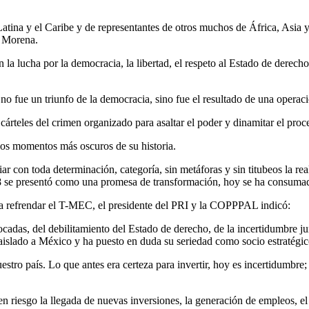
Latina y el Caribe y de representantes de otros muchos de África, Asia 
 Morena.
lucha por la democracia, la libertad, el respeto al Estado de derecho y
no fue un triunfo de la democracia, sino fue el resultado de una operació
cárteles del crimen organizado para asaltar el poder y dinamitar el pr
los momentos más oscuros de su historia.
ar con toda determinación, categoría, sin metáforas y sin titubeos la r
 se presentó como una promesa de transformación, hoy se ha consumado 
a refrendar el T-MEC, el presidente del PRI y la COPPPAL indicó:
cadas, del debilitamiento del Estado de derecho, de la incertidumbre jur
a aislado a México y ha puesto en duda su seriedad como socio estratégic
ro país. Lo que antes era certeza para invertir, hoy es incertidumbre; 
en riesgo la llegada de nuevas inversiones, la generación de empleos, 