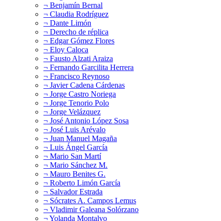
¬ Benjamín Bernal
¬ Claudia Rodríguez
¬ Dante Limón
¬ Derecho de réplica
¬ Edgar Gómez Flores
¬ Eloy Caloca
¬ Fausto Alzati Araiza
¬ Fernando Garcilita Herrera
¬ Francisco Reynoso
¬ Javier Cadena Cárdenas
¬ Jorge Castro Noriega
¬ Jorge Tenorio Polo
¬ Jorge Velázquez
¬ José Antonio López Sosa
¬ José Luis Arévalo
¬ Juan Manuel Magaña
¬ Luis Ángel García
¬ Mario San Martí
¬ Mario Sánchez M.
¬ Mauro Benites G.
¬ Roberto Limón García
¬ Salvador Estrada
¬ Sócrates A. Campos Lemus
¬ Vladimir Galeana Solórzano
¬ Yolanda Montalvo