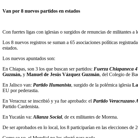
Van por 8 nuevos partidos en estados
Con fuertes ligas con iglesias o surgidos de renuncias de militantes a l
Los 8 nuevos registros se suman a 65 asociaciones políticas registrada
estados.
Los nuevos apuntados son:
En Chiapas, son 3 los que buscan ser partidos:
Fuerza Chiapaneca 
Guzmán,
y
Manuel de Jesús Vázquez Guzmán
, del Colegio de Ba
En Jalisco van:
Partido Humanista
, surgido de la polémica iglesia
La
EU por pederastia.
En Veracruz se inscribió y ya fue aprobado: el
Partido Veracruzano A
Partido Cardenista.
En Yucatán va:
Alianza Social
, de ex militantes de Morena.
De ser aprobados en lo local, los 8 participarían en las elecciones de 
Como se ve, el Mundial no los afectó para nada.