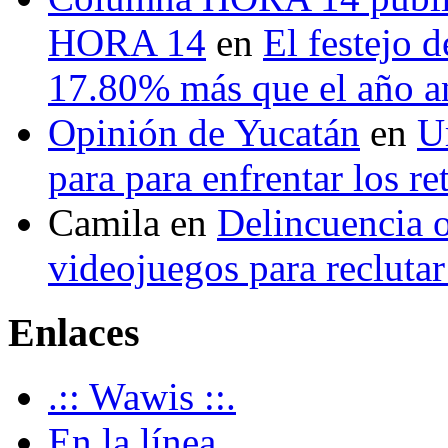
HORA 14
en
El festejo 
17.80% más que el año 
Opinión de Yucatán
en
U
para para enfrentar los re
Camila
en
Delincuencia o
videojuegos para recluta
Enlaces
.:: Wawis ::.
En la línea