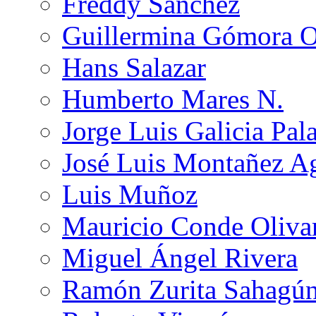
Freddy Sánchez
Guillermina Gómora 
Hans Salazar
Humberto Mares N.
Jorge Luis Galicia Pal
José Luis Montañez Ag
Luis Muñoz
Mauricio Conde Oliva
Miguel Ángel Rivera
Ramón Zurita Sahagú