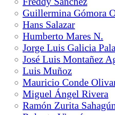
Freddy Sánchez
Guillermina Gómora 
Hans Salazar
Humberto Mares N.
Jorge Luis Galicia Pal
José Luis Montañez Ag
Luis Muñoz
Mauricio Conde Oliva
Miguel Ángel Rivera
Ramón Zurita Sahagú