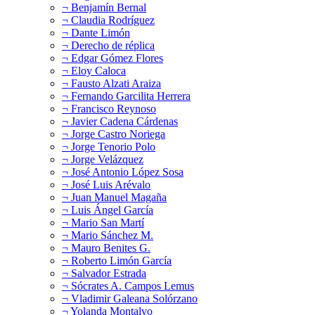
¬ Benjamín Bernal
¬ Claudia Rodríguez
¬ Dante Limón
¬ Derecho de réplica
¬ Edgar Gómez Flores
¬ Eloy Caloca
¬ Fausto Alzati Araiza
¬ Fernando Garcilita Herrera
¬ Francisco Reynoso
¬ Javier Cadena Cárdenas
¬ Jorge Castro Noriega
¬ Jorge Tenorio Polo
¬ Jorge Velázquez
¬ José Antonio López Sosa
¬ José Luis Arévalo
¬ Juan Manuel Magaña
¬ Luis Ángel García
¬ Mario San Martí
¬ Mario Sánchez M.
¬ Mauro Benites G.
¬ Roberto Limón García
¬ Salvador Estrada
¬ Sócrates A. Campos Lemus
¬ Vladimir Galeana Solórzano
¬ Yolanda Montalvo