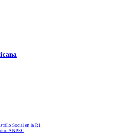
xicana
trillo Social en la R1
terior: ANPEC