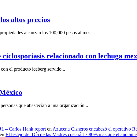
os altos precios
ropiedades alcanzan los 100,000 pesos al mes...
e ciclosporiasis relacionado con lechuga me
on el producto iceberg servido...
 México
ersonas que abastecían a una organización...
 R1 – Carlos Hank report
en
Azucena Cisneros encabezó el operativo Ras
en
El festejo del Día de las Madres costará 17.80% más que el año an