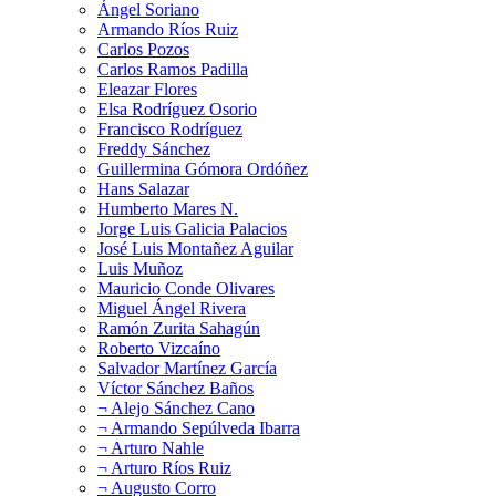
Ángel Soriano
Armando Ríos Ruiz
Carlos Pozos
Carlos Ramos Padilla
Eleazar Flores
Elsa Rodríguez Osorio
Francisco Rodríguez
Freddy Sánchez
Guillermina Gómora Ordóñez
Hans Salazar
Humberto Mares N.
Jorge Luis Galicia Palacios
José Luis Montañez Aguilar
Luis Muñoz
Mauricio Conde Olivares
Miguel Ángel Rivera
Ramón Zurita Sahagún
Roberto Vizcaíno
Salvador Martínez García
Víctor Sánchez Baños
¬ Alejo Sánchez Cano
¬ Armando Sepúlveda Ibarra
¬ Arturo Nahle
¬ Arturo Ríos Ruiz
¬ Augusto Corro