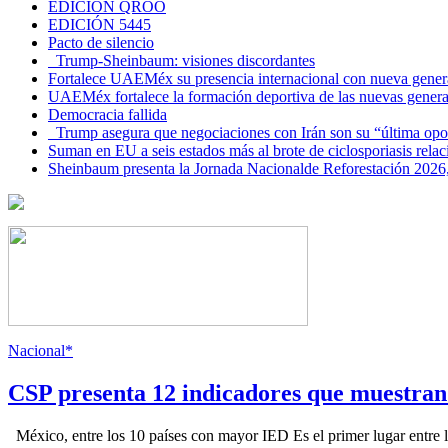
EDICIÓN QROO
EDICIÓN 5445
Pacto de silencio
Trump-Sheinbaum: visiones discordantes
Fortalece UAEMéx su presencia internacional con nueva genera
UAEMéx fortalece la formación deportiva de las nuevas gener
Democracia fallida
Trump asegura que negociaciones con Irán son su “última opo
Suman en EU a seis estados más al brote de ciclosporiasis rel
Sheinbaum presenta la Jornada Nacionalde Reforestación 2026,
Nacional*
CSP presenta 12 indicadores que muestra
México, entre los 10 países con mayor IED Es el primer lugar entre lo