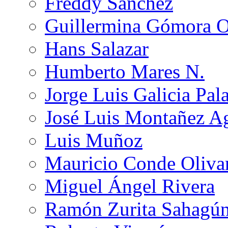
Freddy Sánchez
Guillermina Gómora 
Hans Salazar
Humberto Mares N.
Jorge Luis Galicia Pal
José Luis Montañez Ag
Luis Muñoz
Mauricio Conde Oliva
Miguel Ángel Rivera
Ramón Zurita Sahagú