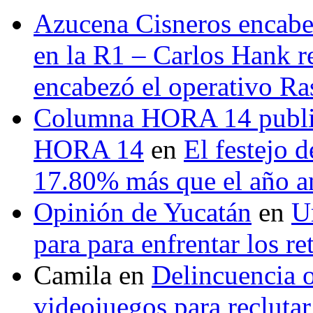
Azucena Cisneros encabez
en la R1 – Carlos Hank r
encabezó el operativo Ras
Columna HORA 14 public
HORA 14
en
El festejo 
17.80% más que el año 
Opinión de Yucatán
en
U
para para enfrentar los re
Camila
en
Delincuencia o
videojuegos para recluta