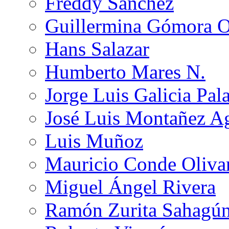
Freddy Sánchez
Guillermina Gómora 
Hans Salazar
Humberto Mares N.
Jorge Luis Galicia Pal
José Luis Montañez Ag
Luis Muñoz
Mauricio Conde Oliva
Miguel Ángel Rivera
Ramón Zurita Sahagú