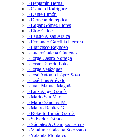
¬ Benjamín Bernal
¬ Claudia Rodríguez
¬ Dante Limón
¬ Derecho de réplica
¬ Edgar Gómez Flores
¬ Eloy Caloca
¬ Fausto Alzati Araiza
¬ Fernando Garcilita Herrera
¬ Francisco Reynoso
¬ Javier Cadena Cárdenas
¬ Jorge Castro Noriega
¬ Jorge Tenorio Polo
¬ Jorge Velázquez
¬ José Antonio López Sosa
¬ José Luis Arévalo
¬ Juan Manuel Magaña
¬ Luis Ángel García
¬ Mario San Martí
¬ Mario Sánchez M.
¬ Mauro Benites G.
¬ Roberto Limón García
¬ Salvador Estrada
¬ Sócrates A. Campos Lemus
¬ Vladimir Galeana Solórzano
¬ Yolanda Montalvo