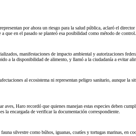
presentan por ahora un riesgo para la salud pública, aclaró el directo
se a que en el pasado se planteó esa posibilidad como método de control.
ializados, manifestaciones de impacto ambiental y autorizaciones federa
o a la disponibilidad de alimento, y llamó a la ciudadanía a evitar ali
 afectaciones al ecosistema ni representan peligro sanitario, aunque la
tar aves, Haro recordó que quienes manejan estas especies deben cumpli
es la encargada de verificar la documentación correspondiente.
fauna silvestre como búhos, iguanas, coatíes y tortugas marinas, en coo