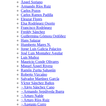
Ángel Soriano
Armando Ríos Ruiz
Carlos Pozos
Carlos Ramos Padilla
Eleazar Flores
Elsa Rodríguez Osorio
Francisco Rodríguez
Freddy Sánchez
Guillermina Gómora Ordóñez
Hans Salazar
Humberto Mares N.
Jorge Luis Galicia Palacios
José Luis Montañez Aguilar
Luis Muñoz
Mauricio Conde Olivares
Miguel Ángel Rivera
Ramón Zurita Sahagún
Roberto Vizcaíno
Salvador Martínez García
Víctor Sánchez Baños
¬ Alejo Sánchez Cano
¬ Armando Sepúlveda Ibarra
¬ Arturo Nahle
¬ Arturo Ríos Ruiz
¬ Augusto Corro