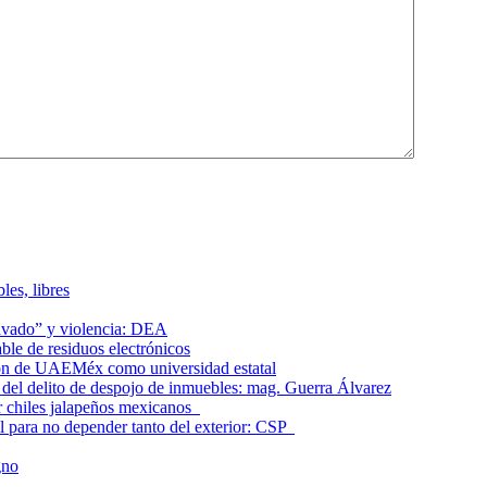
les, libres
lavado” y violencia: DEA
le de residuos electrónicos
ción de UAEMéx como universidad estatal
el delito de despojo de inmuebles: mag. Guerra Álvarez
r chiles jalapeños mexicanos
l para no depender tanto del exterior: CSP
gno