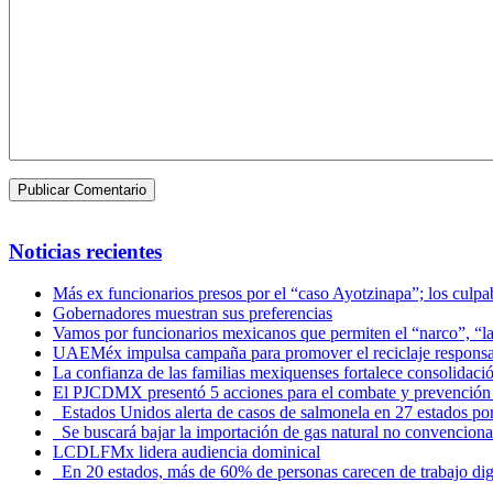
Noticias recientes
Más ex funcionarios presos por el “caso Ayotzinapa”; los culpab
Gobernadores muestran sus preferencias
Vamos por funcionarios mexicanos que permiten el “narco”, “
UAEMéx impulsa campaña para promover el reciclaje responsab
La confianza de las familias mexiquenses fortalece consolida
El PJCDMX presentó 5 acciones para el combate y prevención d
Estados Unidos alerta de casos de salmonela en 27 estados po
Se buscará bajar la importación de gas natural no convenciona
LCDLFMx lidera audiencia dominical
En 20 estados, más de 60% de personas carecen de trabajo di