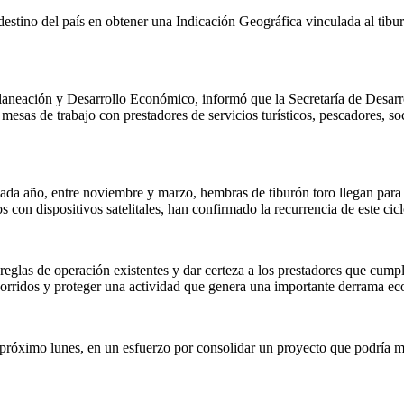
estino del país en obtener una Indicación Geográfica vinculada al tiburó
laneación y Desarrollo Económico, informó que la Secretaría de Desarr
mesas de trabajo con prestadores de servicios turísticos, pescadores, socie
ada año, entre noviembre y marzo, hembras de tiburón toro llegan para r
on dispositivos satelitales, han confirmado la recurrencia de este cicl
 reglas de operación existentes y dar certeza a los prestadores que cum
 recorridos y proteger una actividad que genera una importante derrama e
 próximo lunes, en un esfuerzo por consolidar un proyecto que podría ma