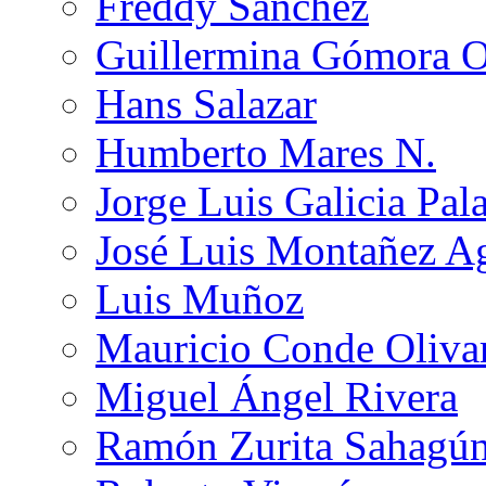
Freddy Sánchez
Guillermina Gómora 
Hans Salazar
Humberto Mares N.
Jorge Luis Galicia Pal
José Luis Montañez Ag
Luis Muñoz
Mauricio Conde Oliva
Miguel Ángel Rivera
Ramón Zurita Sahagú