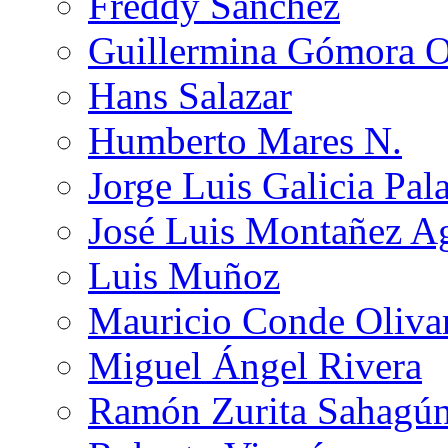
Freddy Sánchez
Guillermina Gómora 
Hans Salazar
Humberto Mares N.
Jorge Luis Galicia Pal
José Luis Montañez Ag
Luis Muñoz
Mauricio Conde Oliva
Miguel Ángel Rivera
Ramón Zurita Sahagú