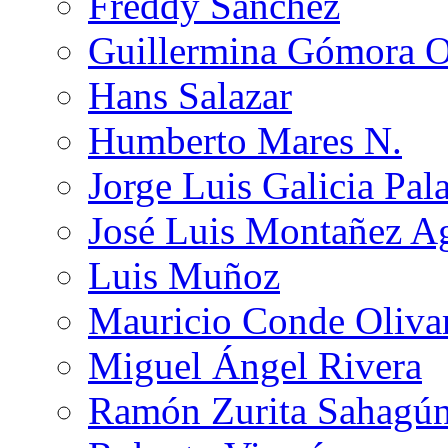
Freddy Sánchez
Guillermina Gómora 
Hans Salazar
Humberto Mares N.
Jorge Luis Galicia Pal
José Luis Montañez Ag
Luis Muñoz
Mauricio Conde Oliva
Miguel Ángel Rivera
Ramón Zurita Sahagú