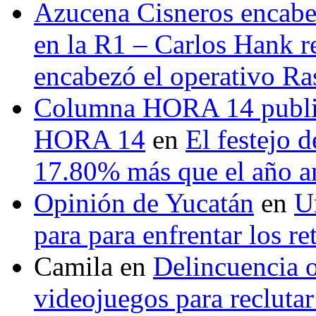
Azucena Cisneros encabez
en la R1 – Carlos Hank r
encabezó el operativo Ras
Columna HORA 14 public
HORA 14
en
El festejo 
17.80% más que el año 
Opinión de Yucatán
en
U
para para enfrentar los re
Camila
en
Delincuencia o
videojuegos para recluta