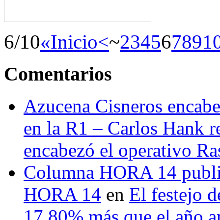
6/10
«Inicio
<
~
2
3
4
5
6
7
8
9
1
Comentarios
Azucena Cisneros encabez
en la R1 – Carlos Hank r
encabezó el operativo Ras
Columna HORA 14 public
HORA 14
en
El festejo 
17.80% más que el año 