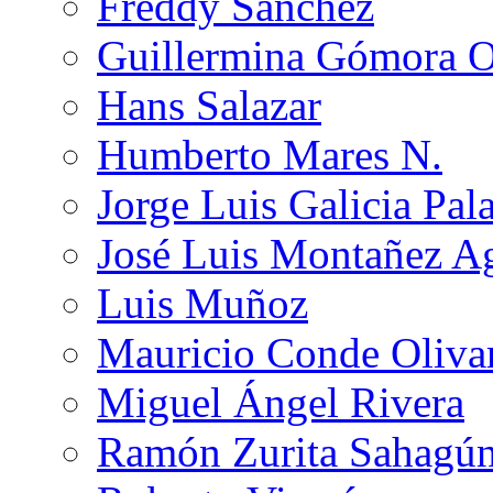
Freddy Sánchez
Guillermina Gómora 
Hans Salazar
Humberto Mares N.
Jorge Luis Galicia Pal
José Luis Montañez Ag
Luis Muñoz
Mauricio Conde Oliva
Miguel Ángel Rivera
Ramón Zurita Sahagú