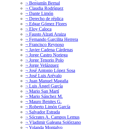
¬ Benjamín Bernal
¬ Claudia Rodríguez
¬ Dante Limón
¬ Derecho de réplica
¬ Edgar Gómez Flores
¬ Eloy Caloca
¬ Fausto Alzati Araiza
¬ Fernando Garcilita Herrera
¬ Francisco Reynoso
¬ Javier Cadena Cárdenas
¬ Jorge Castro Noriega
¬ Jorge Tenorio Polo
¬ Jorge Velázquez
¬ José Antonio López Sosa
¬ José Luis Arévalo
¬ Juan Manuel Magaña
¬ Luis Ángel García
¬ Mario San Martí
¬ Mario Sánchez M.
¬ Mauro Benites G.
¬ Roberto Limón García
¬ Salvador Estrada
¬ Sócrates A. Campos Lemus
¬ Vladimir Galeana Solórzano
¬ Yolanda Montalvo