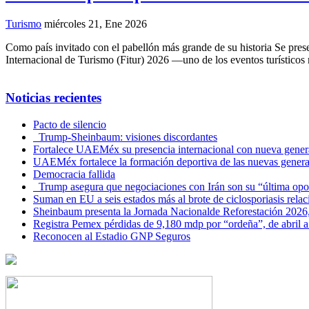
Turismo
miércoles 21, Ene 2026
Como país invitado con el pabellón más grande de su historia Se prese
Internacional de Turismo (Fitur) 2026 —uno de los eventos turístico
Noticias recientes
Pacto de silencio
Trump-Sheinbaum: visiones discordantes
Fortalece UAEMéx su presencia internacional con nueva genera
UAEMéx fortalece la formación deportiva de las nuevas gener
Democracia fallida
Trump asegura que negociaciones con Irán son su “última opo
Suman en EU a seis estados más al brote de ciclosporiasis rel
Sheinbaum presenta la Jornada Nacionalde Reforestación 2026,
Registra Pemex pérdidas de 9,180 mdp por “ordeña”, de abril a
Reconocen al Estadio GNP Seguros