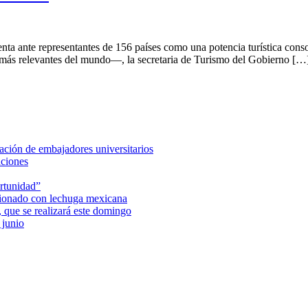
nta ante representantes de 156 países como una potencia turística conso
s más relevantes del mundo—, la secretaria de Turismo del Gobierno […
ción de embajadores universitarios
aciones
rtunidad”
acionado con lechuga mexicana
 que se realizará este domingo
 junio