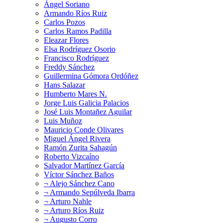
Ángel Soriano
Armando Ríos Ruiz
Carlos Pozos
Carlos Ramos Padilla
Eleazar Flores
Elsa Rodríguez Osorio
Francisco Rodríguez
Freddy Sánchez
Guillermina Gómora Ordóñez
Hans Salazar
Humberto Mares N.
Jorge Luis Galicia Palacios
José Luis Montañez Aguilar
Luis Muñoz
Mauricio Conde Olivares
Miguel Ángel Rivera
Ramón Zurita Sahagún
Roberto Vizcaíno
Salvador Martínez García
Víctor Sánchez Baños
¬ Alejo Sánchez Cano
¬ Armando Sepúlveda Ibarra
¬ Arturo Nahle
¬ Arturo Ríos Ruiz
¬ Augusto Corro