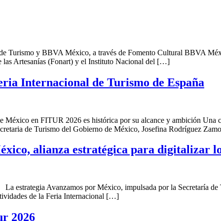
ría de Turismo y BBVA México, a través de Fomento Cultural BBVA Méx
las Artesanías (Fonart) y el Instituto Nacional del […]
eria Internacional de Turismo de España
n de México en FITUR 2026 es histórica por su alcance y ambición Una c
retaria de Turismo del Gobierno de México, Josefina Rodríguez Zamor
xico, alianza estratégica para digitalizar 
a estrategia Avanzamos por México, impulsada por la Secretaría de 
ividades de la Feria Internacional […]
ur 2026