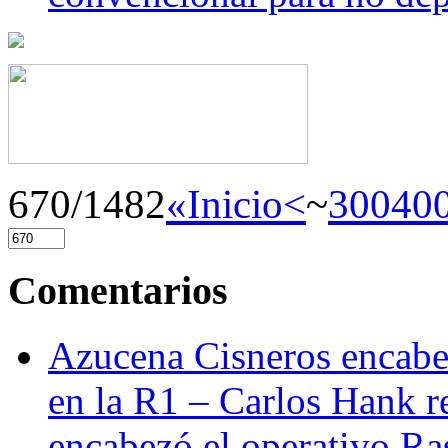
670/1482
«Inicio
<
~
300
40
Comentarios
Azucena Cisneros encabez
en la R1 – Carlos Hank r
encabezó el operativo Ras