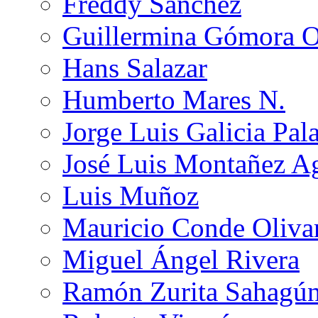
Freddy Sánchez
Guillermina Gómora 
Hans Salazar
Humberto Mares N.
Jorge Luis Galicia Pal
José Luis Montañez Ag
Luis Muñoz
Mauricio Conde Oliva
Miguel Ángel Rivera
Ramón Zurita Sahagú