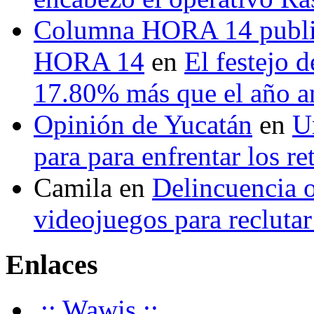
Columna HORA 14 public
HORA 14
en
El festejo 
17.80% más que el año 
Opinión de Yucatán
en
U
para para enfrentar los re
Camila
en
Delincuencia o
videojuegos para recluta
Enlaces
.:: Wawis ::.