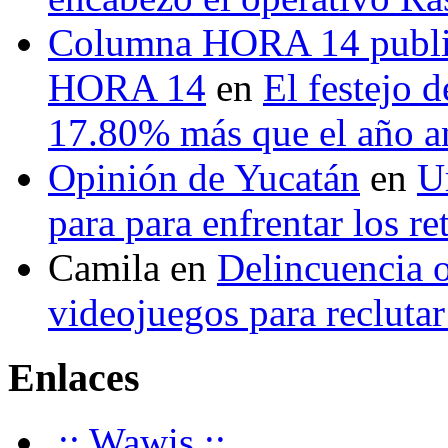
Columna HORA 14 public
HORA 14
en
El festejo 
17.80% más que el año 
Opinión de Yucatán
en
U
para para enfrentar los re
Camila
en
Delincuencia o
videojuegos para recluta
Enlaces
.:: Wawis ::.