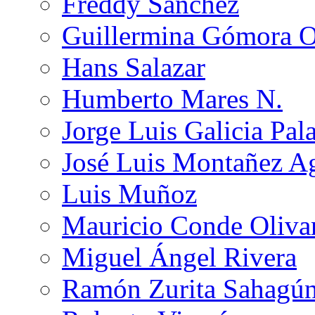
Freddy Sánchez
Guillermina Gómora 
Hans Salazar
Humberto Mares N.
Jorge Luis Galicia Pal
José Luis Montañez Ag
Luis Muñoz
Mauricio Conde Oliva
Miguel Ángel Rivera
Ramón Zurita Sahagú