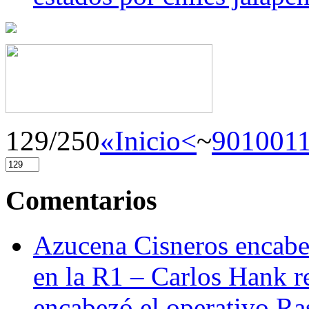
129/250
«Inicio
<
~
90
100
1
Comentarios
Azucena Cisneros encabez
en la R1 – Carlos Hank r
encabezó el operativo Ras