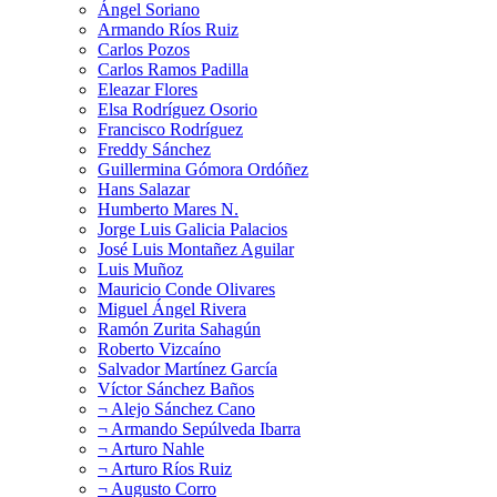
Ángel Soriano
Armando Ríos Ruiz
Carlos Pozos
Carlos Ramos Padilla
Eleazar Flores
Elsa Rodríguez Osorio
Francisco Rodríguez
Freddy Sánchez
Guillermina Gómora Ordóñez
Hans Salazar
Humberto Mares N.
Jorge Luis Galicia Palacios
José Luis Montañez Aguilar
Luis Muñoz
Mauricio Conde Olivares
Miguel Ángel Rivera
Ramón Zurita Sahagún
Roberto Vizcaíno
Salvador Martínez García
Víctor Sánchez Baños
¬ Alejo Sánchez Cano
¬ Armando Sepúlveda Ibarra
¬ Arturo Nahle
¬ Arturo Ríos Ruiz
¬ Augusto Corro