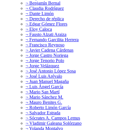
¬ Benjamín Bernal
¬ Claudia Rodríguez
¬ Dante Limón
¬ Derecho de réplica
¬ Edgar Gómez Flores
¬ Eloy Caloca
¬ Fausto Alzati Araiza
¬ Fernando Garcilita Herrera
¬ Francisco Reynoso
¬ Javier Cadena Cárdenas
¬ Jorge Castro Noriega
¬ Jorge Tenorio Polo
¬ Jorge Velázquez
¬ José Antonio López Sosa
¬ José Luis Arévalo
¬ Juan Manuel Magaña
¬ Luis Ángel García
¬ Mario San Martí
¬ Mario Sánchez M.
¬ Mauro Benites G.
¬ Roberto Limón García
¬ Salvador Estrada
¬ Sócrates A. Campos Lemus
¬ Vladimir Galeana Solórzano
¬ Yolanda Montalvo