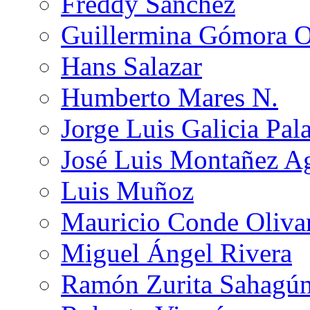
Freddy Sánchez
Guillermina Gómora 
Hans Salazar
Humberto Mares N.
Jorge Luis Galicia Pal
José Luis Montañez Ag
Luis Muñoz
Mauricio Conde Oliva
Miguel Ángel Rivera
Ramón Zurita Sahagú