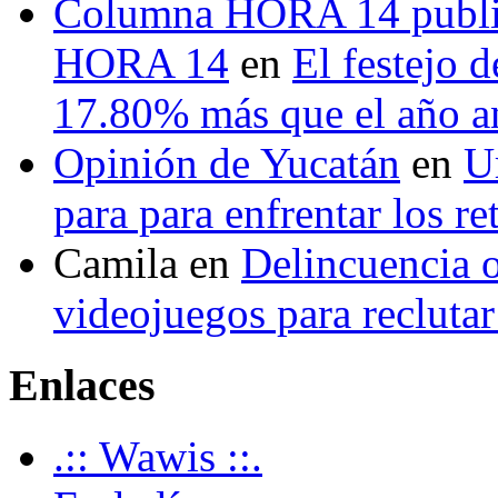
Columna HORA 14 public
HORA 14
en
El festejo 
17.80% más que el año 
Opinión de Yucatán
en
U
para para enfrentar los re
Camila
en
Delincuencia o
videojuegos para recluta
Enlaces
.:: Wawis ::.