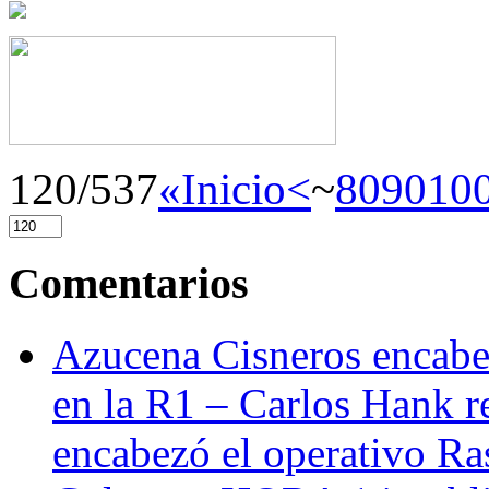
120/537
«Inicio
<
~
80
90
10
Comentarios
Azucena Cisneros encabez
en la R1 – Carlos Hank r
encabezó el operativo Ras