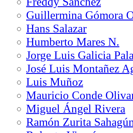
Freddy Sánchez
Guillermina Gómora 
Hans Salazar
Humberto Mares N.
Jorge Luis Galicia Pal
José Luis Montañez Ag
Luis Muñoz
Mauricio Conde Oliva
Miguel Ángel Rivera
Ramón Zurita Sahagú