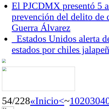
El PJCDMX presentó 5 ac
prevención del delito de
Guerra Álvarez
Estados Unidos alerta de
estados por chiles jala
54/228
«Inicio
<
~
10
20
30
4