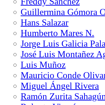
Freddy Sánchez
Guillermina Gómora 
Hans Salazar
Humberto Mares N.
Jorge Luis Galicia Pal
José Luis Montañez Ag
Luis Muñoz
Mauricio Conde Oliva
Miguel Ángel Rivera
Ramón Zurita Sahagú