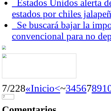
Estados Unidos alerta de
estados por chiles jala
Se buscará bajar la impo
convencional para no dep
7/228
«Inicio
<
~
3
4
5
6
7
8
9
1
Comentarios