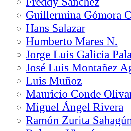
Freddy Sánchez
Guillermina Gómora 
Hans Salazar
Humberto Mares N.
Jorge Luis Galicia Pal
José Luis Montañez Ag
Luis Muñoz
Mauricio Conde Oliva
Miguel Ángel Rivera
Ramón Zurita Sahagú