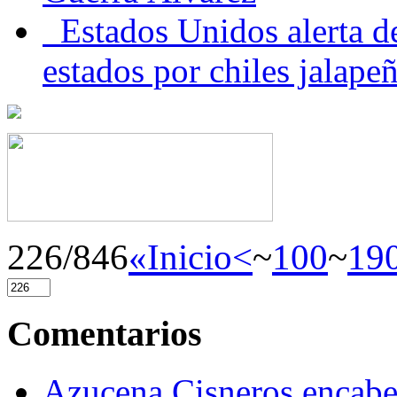
Estados Unidos alerta de
estados por chiles jala
226/846
«Inicio
<
~
100
~
19
Comentarios
Azucena Cisneros encabez