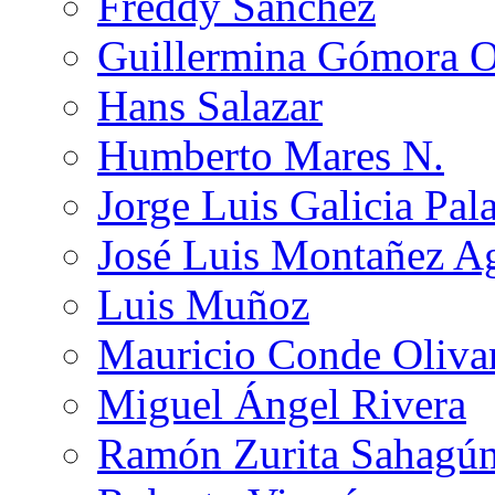
Freddy Sánchez
Guillermina Gómora 
Hans Salazar
Humberto Mares N.
Jorge Luis Galicia Pal
José Luis Montañez Ag
Luis Muñoz
Mauricio Conde Oliva
Miguel Ángel Rivera
Ramón Zurita Sahagú