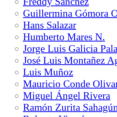
Freddy Sánchez
Guillermina Gómora 
Hans Salazar
Humberto Mares N.
Jorge Luis Galicia Pal
José Luis Montañez Ag
Luis Muñoz
Mauricio Conde Oliva
Miguel Ángel Rivera
Ramón Zurita Sahagú