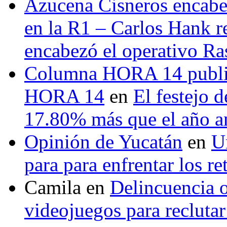
Azucena Cisneros encabez
en la R1 – Carlos Hank r
encabezó el operativo Ras
Columna HORA 14 public
HORA 14
en
El festejo 
17.80% más que el año 
Opinión de Yucatán
en
U
para para enfrentar los re
Camila
en
Delincuencia o
videojuegos para recluta