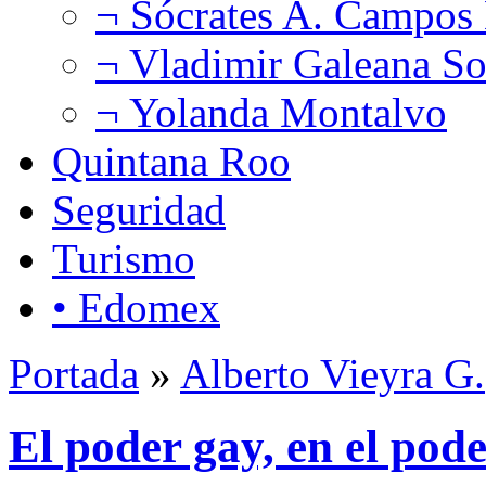
¬ Sócrates A. Campos
¬ Vladimir Galeana So
¬ Yolanda Montalvo
Quintana Roo
Seguridad
Turismo
• Edomex
Portada
»
Alberto Vieyra G.
El poder gay, en el pod