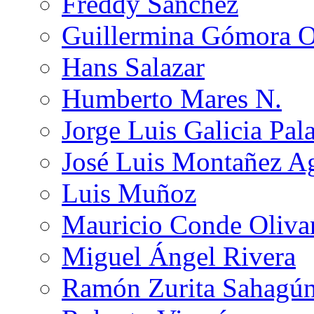
Freddy Sánchez
Guillermina Gómora 
Hans Salazar
Humberto Mares N.
Jorge Luis Galicia Pal
José Luis Montañez Ag
Luis Muñoz
Mauricio Conde Oliva
Miguel Ángel Rivera
Ramón Zurita Sahagú