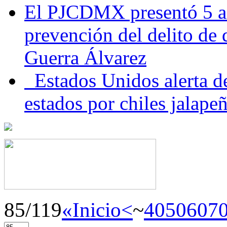
El PJCDMX presentó 5 ac
prevención del delito de
Guerra Álvarez
Estados Unidos alerta de
estados por chiles jala
85/119
«Inicio
<
~
40
50
60
7