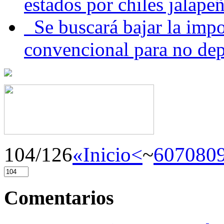
estados por chiles jala
Se buscará bajar la impo
convencional para no dep
104/126
«Inicio
<
~
60
70
80
Comentarios