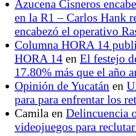
Azucena Cisneros encabez
en la R1 – Carlos Hank r
encabezó el operativo Ras
Columna HORA 14 public
HORA 14
en
El festejo 
17.80% más que el año 
Opinión de Yucatán
en
U
para para enfrentar los re
Camila
en
Delincuencia o
videojuegos para recluta