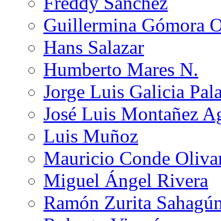
Freddy Sánchez
Guillermina Gómora 
Hans Salazar
Humberto Mares N.
Jorge Luis Galicia Pal
José Luis Montañez Ag
Luis Muñoz
Mauricio Conde Oliva
Miguel Ángel Rivera
Ramón Zurita Sahagú