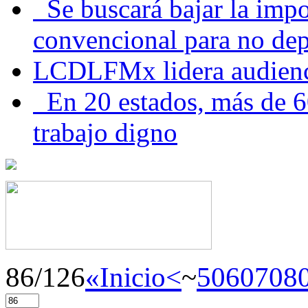
Se buscará bajar la impo
convencional para no dep
LCDLFMx lidera audienc
En 20 estados, más de 6
trabajo digno
86/126
«Inicio
<
~
50
60
70
8