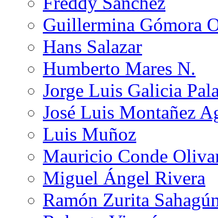
Freddy Sánchez
Guillermina Gómora 
Hans Salazar
Humberto Mares N.
Jorge Luis Galicia Pal
José Luis Montañez Ag
Luis Muñoz
Mauricio Conde Oliva
Miguel Ángel Rivera
Ramón Zurita Sahagú