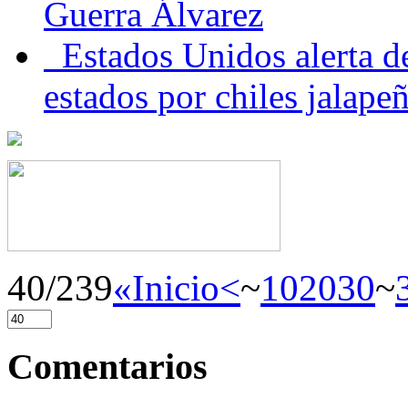
Guerra Álvarez
Estados Unidos alerta de
estados por chiles jala
40/239
«Inicio
<
~
10
20
30
~
Comentarios