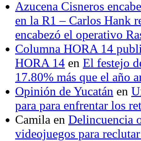
Azucena Cisneros encabez
en la R1 – Carlos Hank r
encabezó el operativo Ras
Columna HORA 14 public
HORA 14
en
El festejo 
17.80% más que el año 
Opinión de Yucatán
en
U
para para enfrentar los re
Camila
en
Delincuencia o
videojuegos para recluta