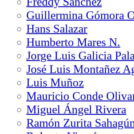
Freddy Sánchez
Guillermina Gómora 
Hans Salazar
Humberto Mares N.
Jorge Luis Galicia Pal
José Luis Montañez Ag
Luis Muñoz
Mauricio Conde Oliva
Miguel Ángel Rivera
Ramón Zurita Sahagú