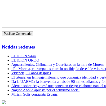
Noticias recientes
EDICIÓN 5444
EDICIÓN QROO
Aguascalientes, Chihuahua y Querétaro, en la mira de Morena
En Morena, entrampados entre lo posible, lo deseable y lo 
Videncia, 52 años después
El tatuaje, un lenguaje milenario que comunica identidad y per
Da la UAEMéx la bienvenida a más de 96 mil estudiantes y fo
Alertan sobre “coyotes” que ponen en riesgo el ahorro para el re
Nagibe Abbud apuesta por el activismo social
Miriam Solís conquista España