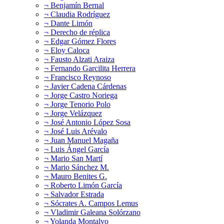
¬ Benjamín Bernal
¬ Claudia Rodríguez
¬ Dante Limón
¬ Derecho de réplica
¬ Edgar Gómez Flores
¬ Eloy Caloca
¬ Fausto Alzati Araiza
¬ Fernando Garcilita Herrera
¬ Francisco Reynoso
¬ Javier Cadena Cárdenas
¬ Jorge Castro Noriega
¬ Jorge Tenorio Polo
¬ Jorge Velázquez
¬ José Antonio López Sosa
¬ José Luis Arévalo
¬ Juan Manuel Magaña
¬ Luis Ángel García
¬ Mario San Martí
¬ Mario Sánchez M.
¬ Mauro Benites G.
¬ Roberto Limón García
¬ Salvador Estrada
¬ Sócrates A. Campos Lemus
¬ Vladimir Galeana Solórzano
¬ Yolanda Montalvo