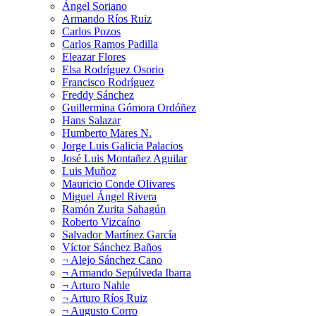
Ángel Soriano
Armando Ríos Ruiz
Carlos Pozos
Carlos Ramos Padilla
Eleazar Flores
Elsa Rodríguez Osorio
Francisco Rodríguez
Freddy Sánchez
Guillermina Gómora Ordóñez
Hans Salazar
Humberto Mares N.
Jorge Luis Galicia Palacios
José Luis Montañez Aguilar
Luis Muñoz
Mauricio Conde Olivares
Miguel Ángel Rivera
Ramón Zurita Sahagún
Roberto Vizcaíno
Salvador Martínez García
Víctor Sánchez Baños
¬ Alejo Sánchez Cano
¬ Armando Sepúlveda Ibarra
¬ Arturo Nahle
¬ Arturo Ríos Ruiz
¬ Augusto Corro