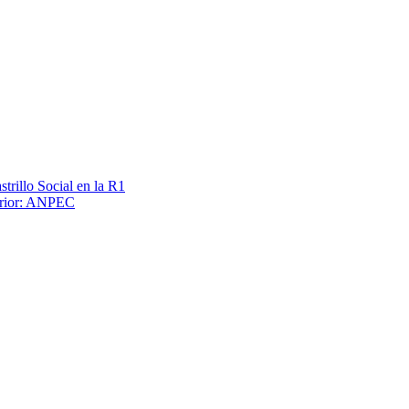
trillo Social en la R1
terior: ANPEC