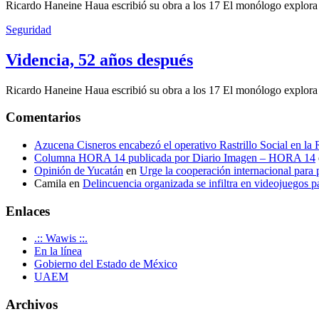
Ricardo Haneine Haua escribió su obra a los 17 El monólogo explora l
Seguridad
Videncia, 52 años después
Ricardo Haneine Haua escribió su obra a los 17 El monólogo explora l
Comentarios
Azucena Cisneros encabezó el operativo Rastrillo Social en la
Columna HORA 14 publicada por Diario Imagen – HORA 14
Opinión de Yucatán
en
Urge la cooperación internacional para p
Camila
en
Delincuencia organizada se infiltra en videojuegos p
Enlaces
.:: Wawis ::.
En la línea
Gobierno del Estado de México
UAEM
Archivos