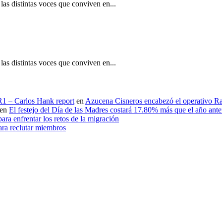
as distintas voces que conviven en...
as distintas voces que conviven en...
 R1 – Carlos Hank report
en
Azucena Cisneros encabezó el operativo Ras
en
El festejo del Día de las Madres costará 17.80% más que el año an
ara enfrentar los retos de la migración
ara reclutar miembros