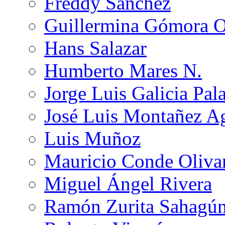
Freddy Sánchez
Guillermina Gómora 
Hans Salazar
Humberto Mares N.
Jorge Luis Galicia Pal
José Luis Montañez Ag
Luis Muñoz
Mauricio Conde Oliva
Miguel Ángel Rivera
Ramón Zurita Sahagú