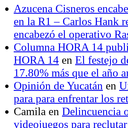
Azucena Cisneros encabez
en la R1 – Carlos Hank r
encabezó el operativo Ras
Columna HORA 14 public
HORA 14
en
El festejo 
17.80% más que el año 
Opinión de Yucatán
en
U
para para enfrentar los re
Camila
en
Delincuencia o
videojuegos para recluta