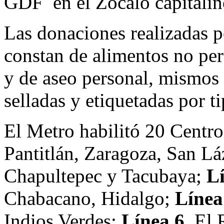
GDF en el Zócalo capitalin
Las donaciones realizadas p
constan de alimentos no per
y de aseo personal, mismos 
selladas y etiquetadas por t
El Metro habilitó 20 Centr
Pantitlán, Zaragoza, San Lá
Chapultepec y Tacubaya;
Lí
Chabacano, Hidalgo;
Línea
Indios Verdes;
Línea 6
, El