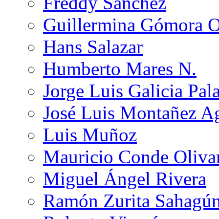
Freddy Sánchez
Guillermina Gómora 
Hans Salazar
Humberto Mares N.
Jorge Luis Galicia Pal
José Luis Montañez Ag
Luis Muñoz
Mauricio Conde Oliva
Miguel Ángel Rivera
Ramón Zurita Sahagú