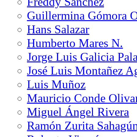
Freddy Sánchez
Guillermina Gómora 
Hans Salazar
Humberto Mares N.
Jorge Luis Galicia Pal
José Luis Montañez Ag
Luis Muñoz
Mauricio Conde Oliva
Miguel Ángel Rivera
Ramón Zurita Sahagú