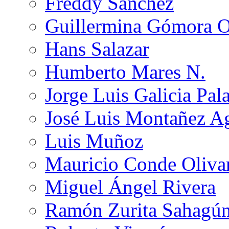
Freddy Sánchez
Guillermina Gómora 
Hans Salazar
Humberto Mares N.
Jorge Luis Galicia Pal
José Luis Montañez Ag
Luis Muñoz
Mauricio Conde Oliva
Miguel Ángel Rivera
Ramón Zurita Sahagú