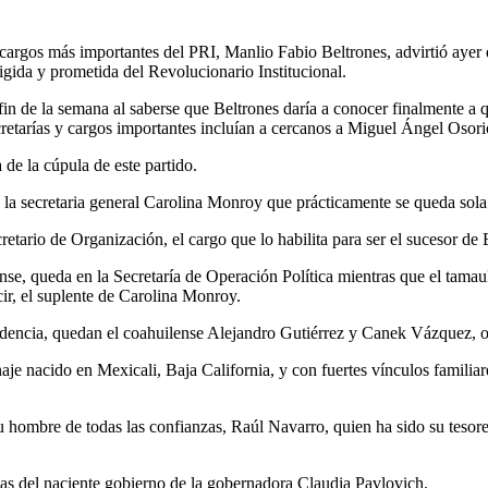
argos más importantes del PRI, Manlio Fabio Beltrones, advirtió ayer q
gida y prometida del Revolucionario Institucional.
el fin de la semana al saberse que Beltrones daría a conocer finalmente 
cretarías y cargos importantes incluían a cercanos a Miguel Ángel Os
de la cúpula de este partido.
a secretaria general Carolina Monroy que prácticamente se queda sola y
ario de Organización, el cargo que lo habilita para ser el sucesor de Bel
nse, queda en la Secretaría de Operación Política mientras que el tam
cir, el suplente de Carolina Monroy.
sidencia, quedan el coahuilense Alejandro Gutiérrez y Canek Vázquez, ot
naje nacido en Mexicali, Baja California, y con fuertes vínculos famili
u hombre de todas las confianzas, Raúl Navarro, quien ha sido su tesor
s del naciente gobierno de la gobernadora Claudia Pavlovich.