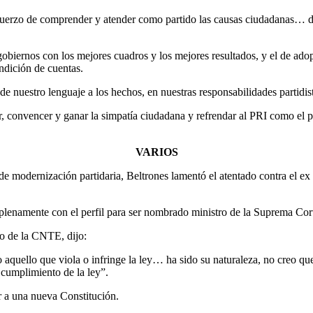
esfuerzo de comprender y atender como partido las causas ciudadanas… 
gobiernos con los mejores cuadros y los mejores resultados, y el de adop
endición de cuentas.
e nuestro lenguaje a los hechos, en nuestras responsabilidades partidist
, convencer y ganar la simpatía ciudadana y refrendar al PRI como el p
VARIOS
 y de modernización partidaria, Beltrones lamentó el atentado contra e
enamente con el perfil para ser nombrado ministro de la Suprema Corte 
o de la CNTE, dijo:
 aquello que viola o infringe la ley… ha sido su naturaleza, no creo 
l cumplimiento de la ley”.
 a una nueva Constitución.