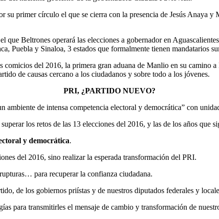
or su primer círculo el que se cierra con la presencia de Jesús Anaya y
on el que Beltrones operará las elecciones a gobernador en Aguascalien
aca, Puebla y Sinaloa, 3 estados que formalmente tienen mandatarios s
os comicios del 2016, la primera gran aduana de Manlio en su camino a la
 partido de causas cercano a los ciudadanos y sobre todo a los jóvenes.
PRI, ¿PARTIDO NUEVO?
un ambiente de intensa competencia electoral y democrática” con unidad
uperar los retos de las 13 elecciones del 2016, y las de los años que si
ectoral y democrática
.
ones del 2016, sino realizar la esperada transformación del PRI.
 rupturas… para recuperar la confianza ciudadana.
ido, de los gobiernos priístas y de nuestros diputados federales y local
s para transmitirles el mensaje de cambio y transformación de nuestro 