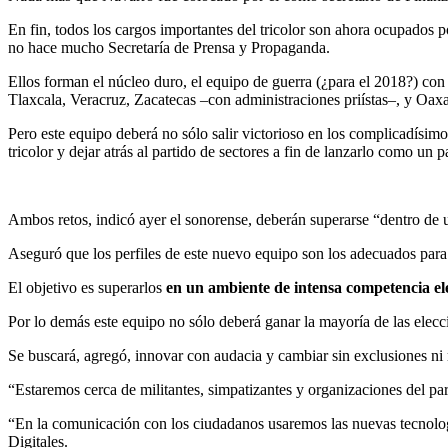
En fin, todos los cargos importantes del tricolor son ahora ocupados p
no hace mucho Secretaría de Prensa y Propaganda.
Ellos forman el núcleo duro, el equipo de guerra (¿para el 2018?) c
Tlaxcala, Veracruz, Zacatecas –con administraciones priístas–, y Oax
Pero este equipo deberá no sólo salir victorioso en los complicadísim
tricolor y dejar atrás al partido de sectores a fin de lanzarlo como un
Ambos retos, indicó ayer el sonorense, deberán superarse “dentro de 
Aseguró que los perfiles de este nuevo equipo son los adecuados para s
El objetivo es superarlos
en un ambiente de intensa competencia el
Por lo demás este equipo no sólo deberá ganar la mayoría de las elecci
Se buscará, agregó, innovar con audacia y cambiar sin exclusiones ni
“Estaremos cerca de militantes, simpatizantes y organizaciones del part
“En la comunicación con los ciudadanos usaremos las nuevas tecnología
Digitales.