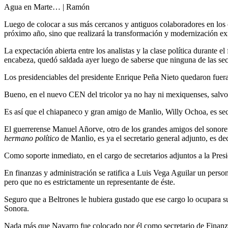
Agua en Marte… | Ramón
Luego de colocar a sus más cercanos y antiguos colaboradores en los c
próximo año, sino que realizará la transformación y modernización exi
La expectación abierta entre los analistas y la clase política durante 
encabeza, quedó saldada ayer luego de saberse que ninguna de las se
Los presidenciables del presidente Enrique Peña Nieto quedaron fuera 
Bueno, en el nuevo CEN del tricolor ya no hay ni mexiquenses, salvo l
Es así que el chiapaneco y gran amigo de Manlio, Willy Ochoa, es secret
El guerrerense Manuel Añorve, otro de los grandes amigos del sonore
hermano político
de Manlio, es ya el secretario general adjunto, es de
Como soporte inmediato, en el cargo de secretarios adjuntos a la Pre
En finanzas y administración se ratifica a Luis Vega Aguilar un perso
pero que no es estrictamente un representante de éste.
Seguro que a Beltrones le hubiera gustado que ese cargo lo ocupara s
Sonora.
Nada más que Navarro fue colocado por él como secretario de Finanza