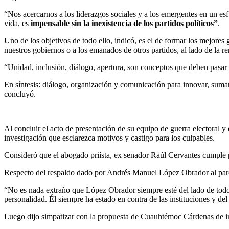
“Nos acercarnos a los liderazgos sociales y a los emergentes en un 
vida, es
impensable sin la inexistencia de los partidos políticos”
.
Uno de los objetivos de todo ello, indicó, es el de formar los mejores 
nuestros gobiernos o a los emanados de otros partidos, al lado de la r
“Unidad, inclusión, diálogo, apertura, son conceptos que deben pasar d
En síntesis: diálogo, organización y comunicación para innovar, sumar
concluyó.
Al concluir el acto de presentación de su equipo de guerra electoral
investigación que esclarezca motivos y castigo para los culpables.
Consideró que el abogado priísta, ex senador Raúl Cervantes cumple pl
Respecto del respaldo dado por Andrés Manuel López Obrador al par
“No es nada extraño que López Obrador siempre esté del lado de todo
personalidad. Él siempre ha estado en contra de las instituciones y de
Luego dijo simpatizar con la propuesta de Cuauhtémoc Cárdenas de ir