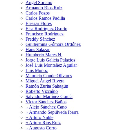
Ángel Soriano
Armando Ríos Ruiz
Carlos Pozos
Carlos Ramos Padilla
Eleazar Flores
Elsa Rodríguez Osorio
Francisco Rodríguez
Freddy Sánchez
Guillermina Gómora Ordóñez
Hans Salazar
Humberto Mares N.
Jorge Luis Galicia Palacios
José Luis Montañez Aguilar
Luis Muñoz
Mauricio Conde Olivares
Miguel Ángel Rivera
Ramón Zurita Sahagún
Roberto Vizcaíno
Salvador Martínez García
Víctor Sánchez Baños
¬ Alejo Sánchez Cano
¬ Armando Sepúlveda Ibarra
¬ Arturo Nahle
¬ Arturo Ríos Ruiz
¬ Augusto Corro