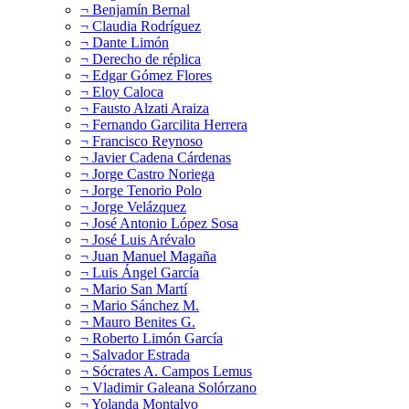
¬ Benjamín Bernal
¬ Claudia Rodríguez
¬ Dante Limón
¬ Derecho de réplica
¬ Edgar Gómez Flores
¬ Eloy Caloca
¬ Fausto Alzati Araiza
¬ Fernando Garcilita Herrera
¬ Francisco Reynoso
¬ Javier Cadena Cárdenas
¬ Jorge Castro Noriega
¬ Jorge Tenorio Polo
¬ Jorge Velázquez
¬ José Antonio López Sosa
¬ José Luis Arévalo
¬ Juan Manuel Magaña
¬ Luis Ángel García
¬ Mario San Martí
¬ Mario Sánchez M.
¬ Mauro Benites G.
¬ Roberto Limón García
¬ Salvador Estrada
¬ Sócrates A. Campos Lemus
¬ Vladimir Galeana Solórzano
¬ Yolanda Montalvo