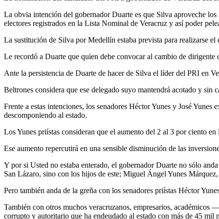
La obvia intención del gobernador Duarte es que Silva aproveche los 
electores registrados en la Lista Nominal de Veracruz y así poder pele
La sustitución de Silva por Medellín estaba prevista para realizarse 
Le recordó a Duarte que quien debe convocar al cambio de dirigente 
Ante la persistencia de Duarte de hacer de Silva el líder del PRI en 
Beltrones considera que ese delegado suyo mantendrá acotado y sin c
Frente a estas intenciones, los senadores Héctor Yunes y José Yunes ex
descomponiendo al estado.
Los Yunes priístas consideran que el aumento del 2 al 3 por ciento e
Ese aumento repercutirá en una sensible disminución de las inversiones
Y por si Usted no estaba enterado, el gobernador Duarte no sólo and
San Lázaro, sino con los hijos de este; Miguel Ángel Yunes Márquez,
Pero también anda de la greña con los senadores priístas Héctor Yune
También con otros muchos veracruzanos, empresarios, académicos —le
corrupto y autoritario que ha endeudado al estado con más de 45 mil