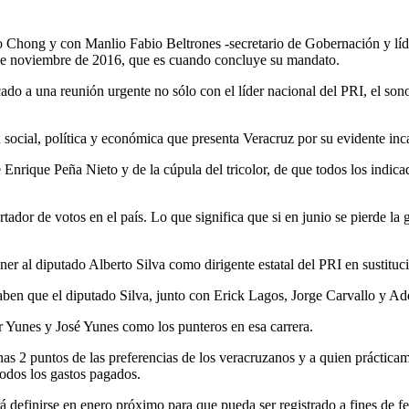
Chong y con Manlio Fabio Beltrones -secretario de Gobernación y líder 
30 de noviembre de 2016, que es cuando concluye su mandato.
o a una reunión urgente no sólo con el líder nacional del PRI, el sono
n social, política y económica que presenta Veracruz por su evidente in
Enrique Peña Nieto y de la cúpula del tricolor, de que todos los indicado
rtador de votos en el país. Lo que significa que si en junio se pierde la
ner al diputado Alberto Silva como dirigente estatal del PRI en sustit
 saben que el diputado Silva, junto con Erick Lagos, Jorge Carvallo y A
or Yunes y José Yunes como los punteros en esa carrera.
enas 2 puntos de las preferencias de los veracruzanos y a quien práctica
todos los gastos pagados.
definirse en enero próximo para que pueda ser registrado a fines de f