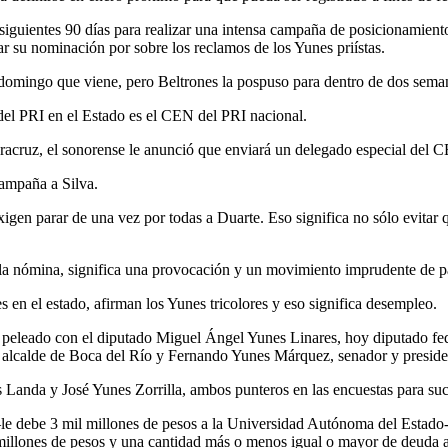
siguientes 90 días para realizar una intensa campaña de posicionamient
ar su nominación por sobre los reclamos de los Yunes priístas.
el domingo que viene, pero Beltrones la pospuso para dentro de dos sema
del PRI en el Estado es el CEN del PRI nacional.
Veracruz, el sonorense le anunció que enviará un delegado especial del C
ampaña a Silva.
igen parar de una vez por todas a Duarte. Eso significa no sólo evitar q
n la nómina, significa una provocación y un movimiento imprudente de p
 en el estado, afirman los Yunes tricolores y eso significa desempleo.
a peleado con el diputado Miguel Ángel Yunes Linares, hoy diputado fe
 alcalde de Boca del Río y Fernando Yunes Márquez, senador y president
s Landa y José Yunes Zorrilla, ambos punteros en las encuestas para suc
 debe 3 mil millones de pesos a la Universidad Autónoma del Estado-,
 millones de pesos y una cantidad más o menos igual o mayor de deuda 