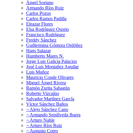
Ángel Soriano
Armando Ríos Ruiz
Carlos Pozos
Carlos Ramos Padilla
Eleazar Flores
Elsa Rodríguez Osorio
Francisco Rodríguez
Freddy Sánchez
Guillermina Gómora Ordóñez
Hans Salazar
Humberto Mares N.
Jorge Luis Galicia Palacios
José Luis Montañez Aguilar
Luis Muñoz
Mauricio Conde Olivares
Miguel Ángel Rivera
Ramón Zurita Sahagún
Roberto Vizcaíno
Salvador Martínez García
Víctor Sánchez Baños
¬ Alejo Sánchez Cano
¬ Armando Sepúlveda Ibarra
¬ Arturo Nahle
¬ Arturo Ríos Ruiz
¬ Augusto Corro