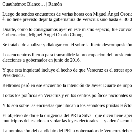
Cuauhtémoc Blanco… | Ramón
Luego de sendos encuentros de varias horas con Miguel Ángel Osorio 
él no tiene previsto dejar la gubernatura de Veracruz sino hasta el 
Duarte, como lo consignamos ayer en este mismo espacio, fue convocad
Gobernación, Miguel Ángel Osorio Chong.
Se trataba de analizar y dialogar con él sobre la fuerte descomposició
Los encuentros fueron para transmitirle la preocupación del presidente 
elecciones a gobernador en junio de 2016.
Y que esta inquietud incluye el hecho de que Veracruz es el tercer apo
Presidencia.
Beltrones paró en ese encuentro la intención de Javier Duarte de impo
Todos los políticos en Veracruz y en los centros políticos nacionales
Y lo son sobre las encuestas que ubican a los senadores priístas Héct
El objetivo de darle la dirigencia del PRI a Silva –que dicen tiene ap
municipios del estado sin violar las leyes electorales… y además con 
La nominación del candidato del PRI a gobernador de Veracruz deberá 