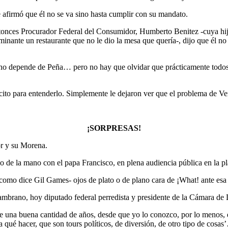
 afirmó que él no se va sino hasta cumplir con su mandato.
entonces Procurador Federal del Consumidor, Humberto Benitez -cuya hi
lminante un restaurante que no le dio la mesa que quería-, dijo que él n
o no depende de Peña… pero no hay que olvidar que prácticamente todos 
cito para entenderlo. Simplemente le dejaron ver que el problema de Ve
¡SORPRESAS!
r y su Morena.
de la mano con el papa Francisco, en plena audiencia pública en la pla
como dice Gil Games- ojos de plato o de plano cara de ¡What! ante esa
Zambrano, hoy diputado federal perredista y presidente de la Cámara de
una buena cantidad de años, desde que yo lo conozco, por lo menos, dich
a qué hacer, que son tours políticos, de diversión, de otro tipo de cosas