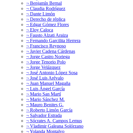
¬ Benjamín Bernal
¬ Claudia Rodríguez
¬ Dante Limón
¬ Derecho de réplica
¬ Edgar Gómez Flores
¬ Eloy Caloca
¬ Fausto Alzati Araiza
¬ Fernando Garcilita Herrera
¬ Francisco Reynoso
¬ Javier Cadena Cárdenas
¬ Jorge Castro Noriega
¬ Jorge Tenorio Polo
¬ Jorge Velázquez
¬ José Antonio López Sosa
¬ José Luis Arévalo
¬ Juan Manuel Magaña
¬ Luis Ángel García
¬ Mario San Martí
¬ Mario Sánchez M.
¬ Mauro Benites G.
¬ Roberto Limón García
¬ Salvador Estrada
¬ Sócrates A. Campos Lemus
¬ Vladimir Galeana Solórzano
¬ Yolanda Montalvo