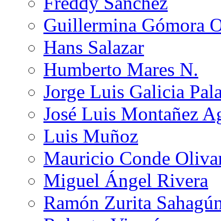
Freddy Sánchez
Guillermina Gómora 
Hans Salazar
Humberto Mares N.
Jorge Luis Galicia Pal
José Luis Montañez Ag
Luis Muñoz
Mauricio Conde Oliva
Miguel Ángel Rivera
Ramón Zurita Sahagú