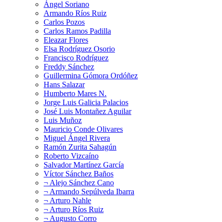
Ángel Soriano
Armando Ríos Ruiz
Carlos Pozos
Carlos Ramos Padilla
Eleazar Flores
Elsa Rodríguez Osorio
Francisco Rodríguez
Freddy Sánchez
Guillermina Gómora Ordóñez
Hans Salazar
Humberto Mares N.
Jorge Luis Galicia Palacios
José Luis Montañez Aguilar
Luis Muñoz
Mauricio Conde Olivares
Miguel Ángel Rivera
Ramón Zurita Sahagún
Roberto Vizcaíno
Salvador Martínez García
Víctor Sánchez Baños
¬ Alejo Sánchez Cano
¬ Armando Sepúlveda Ibarra
¬ Arturo Nahle
¬ Arturo Ríos Ruiz
¬ Augusto Corro