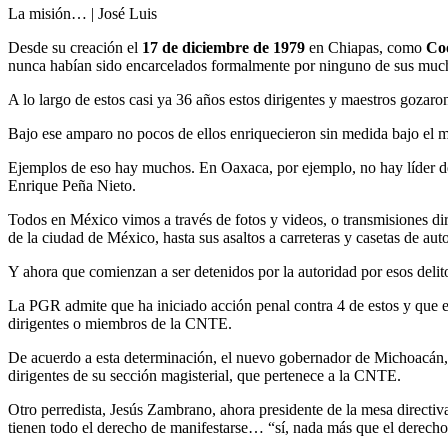
La misión… | José Luis
Desde su creación el
17 de diciembre de 1979
en Chiapas, como
Coo
nunca habían sido encarcelados formalmente por ninguno de sus much
A lo largo de estos casi ya 36 años estos dirigentes y maestros gozaro
Bajo ese amparo no pocos de ellos enriquecieron sin medida bajo el má
Ejemplos de eso hay muchos. En Oaxaca, por ejemplo, no hay líder de
Enrique Peña Nieto.
Todos en México vimos a través de fotos y videos, o transmisiones d
de la ciudad de México, hasta sus asaltos a carreteras y casetas de aut
Y ahora que comienzan a ser detenidos por la autoridad por esos delit
La PGR admite que ha iniciado acción penal contra 4 de estos y que e
dirigentes o miembros de la CNTE.
De acuerdo a esta determinación, el nuevo gobernador de Michoacán, e
dirigentes de su sección magisterial, que pertenece a la CNTE.
Otro perredista, Jesús Zambrano, ahora presidente de la mesa directiv
tienen todo el derecho de manifestarse… “sí, nada más que el derecho a 