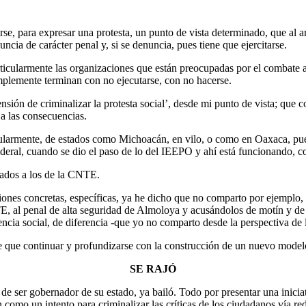
arse, para expresar una protesta, un punto de vista determinado, que al
ncia de carácter penal y, si se denuncia, pues tiene que ejercitarse.
ticularmente las organizaciones que están preocupadas por el combate a 
implemente terminan con no ejecutarse, con no hacerse.
sión de criminalizar la protesta social’, desde mi punto de vista; que c
 a las consecuencias.
icularmente, de estados como Michoacán, en vilo, o como en Oaxaca, p
eral, cuando se dio el paso de lo del IEEPO y ahí está funcionando, co
tados a los de la CNTE.
ciones concretas, específicas, ya he dicho que no comparto por ejemplo,
TE, al penal de alta seguridad de Almoloya y acusándolos de motín y de s
encia social, de diferencia -que yo no comparto desde la perspectiva d
ene que continuar y profundizarse con la construcción de un nuevo model
SE RAJÓ
de ser gobernador de su estado, ya bailó. Todo por presentar una iniciat
omo un intento para criminalizar las críticas de los ciudadanos vía redes