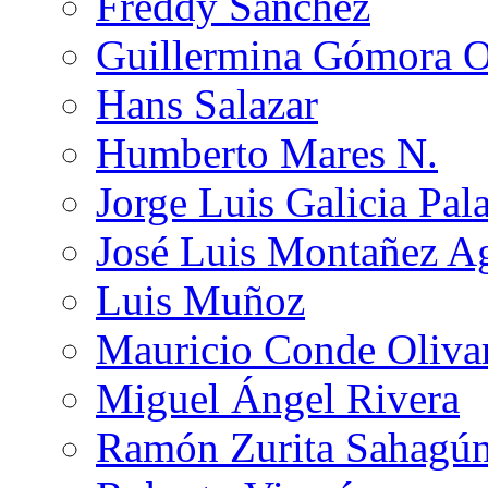
Freddy Sánchez
Guillermina Gómora 
Hans Salazar
Humberto Mares N.
Jorge Luis Galicia Pal
José Luis Montañez Ag
Luis Muñoz
Mauricio Conde Oliva
Miguel Ángel Rivera
Ramón Zurita Sahagú