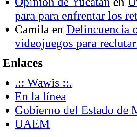
Opinión de Yucatán
en
U
para para enfrentar los re
Camila
en
Delincuencia o
videojuegos para recluta
Enlaces
.:: Wawis ::.
En la línea
Gobierno del Estado de 
UAEM