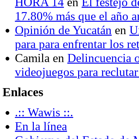
HORA 14
en
El festejo 
17.80% más que el año 
Opinión de Yucatán
en
U
para para enfrentar los re
Camila
en
Delincuencia o
videojuegos para recluta
Enlaces
.:: Wawis ::.
En la línea