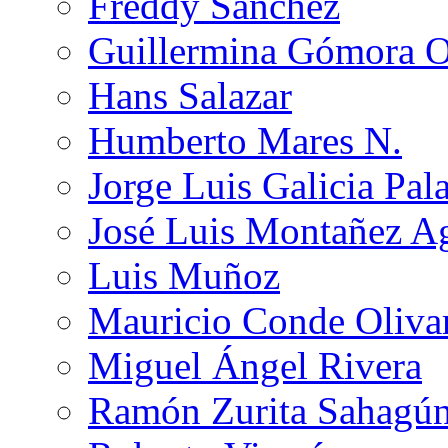
Freddy Sánchez
Guillermina Gómora 
Hans Salazar
Humberto Mares N.
Jorge Luis Galicia Pal
José Luis Montañez Ag
Luis Muñoz
Mauricio Conde Oliva
Miguel Ángel Rivera
Ramón Zurita Sahagú