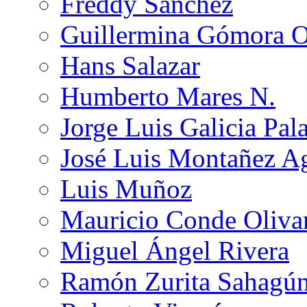
Freddy Sánchez
Guillermina Gómora 
Hans Salazar
Humberto Mares N.
Jorge Luis Galicia Pal
José Luis Montañez Ag
Luis Muñoz
Mauricio Conde Oliva
Miguel Ángel Rivera
Ramón Zurita Sahagú