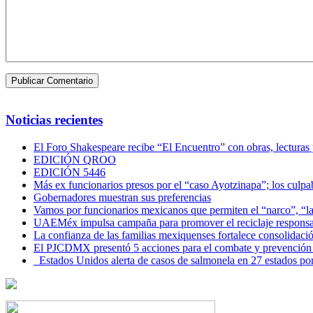
Noticias recientes
El Foro Shakespeare recibe “El Encuentro” con obras, lecturas
EDICIÓN QROO
EDICIÓN 5446
Más ex funcionarios presos por el “caso Ayotzinapa”; los culpab
Gobernadores muestran sus preferencias
Vamos por funcionarios mexicanos que permiten el “narco”, “
UAEMéx impulsa campaña para promover el reciclaje responsab
La confianza de las familias mexiquenses fortalece consolida
El PJCDMX presentó 5 acciones para el combate y prevención d
Estados Unidos alerta de casos de salmonela en 27 estados po