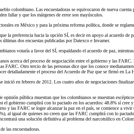
l pueblo colombiano. Las encuestadoras se equivocaron de nueva cuenta p
eden fallar y que los márgenes de error son mayúsculos.
ctorales en México y para la próxima reforma política, donde se reglame
que la preferencia hacia la opción SÍ, es decir en apoyo al acuerdo de 
las últimas dos encuestas publicadas por Datexco e Invamer.
bianos votaría a favor del SÍ, respaldando el acuerdo de paz, mientras 
ianos acerca del proceso de negociación entre el gobierno y las FARC. 
las FARC. Otro tercio de las personas dice que los conoce medianament
cer detalladamente el proceso del Acuerdo de Paz que se firmó en La
 inició en febrero de 2012. Los cuatro años de negociaciones finaliza
 de opinión pública muestran que los colombianos se muestran escépticos
 si el gobierno cumplirá con lo pactado en los acuerdos: 48.8% sí cree 
o y las FARC se logre alcanzar la paz en el país, se comience a vivir 
1.8%), al igual de quienes no creen que las FARC cumplirá con lo pactado
ncontrará una solución definitiva al problema del narcotráfico en Colom
 de las encuestadoras.