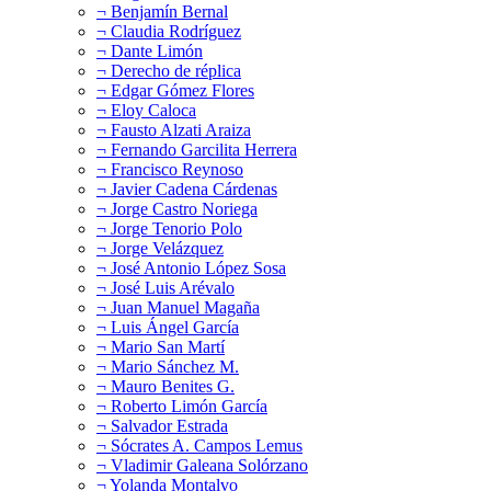
¬ Benjamín Bernal
¬ Claudia Rodríguez
¬ Dante Limón
¬ Derecho de réplica
¬ Edgar Gómez Flores
¬ Eloy Caloca
¬ Fausto Alzati Araiza
¬ Fernando Garcilita Herrera
¬ Francisco Reynoso
¬ Javier Cadena Cárdenas
¬ Jorge Castro Noriega
¬ Jorge Tenorio Polo
¬ Jorge Velázquez
¬ José Antonio López Sosa
¬ José Luis Arévalo
¬ Juan Manuel Magaña
¬ Luis Ángel García
¬ Mario San Martí
¬ Mario Sánchez M.
¬ Mauro Benites G.
¬ Roberto Limón García
¬ Salvador Estrada
¬ Sócrates A. Campos Lemus
¬ Vladimir Galeana Solórzano
¬ Yolanda Montalvo