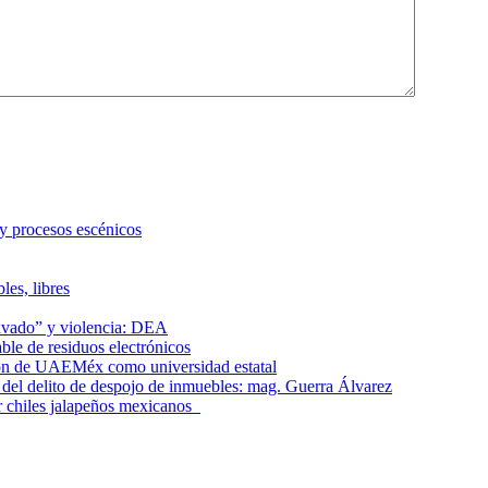
 y procesos escénicos
les, libres
lavado” y violencia: DEA
le de residuos electrónicos
ción de UAEMéx como universidad estatal
el delito de despojo de inmuebles: mag. Guerra Álvarez
r chiles jalapeños mexicanos