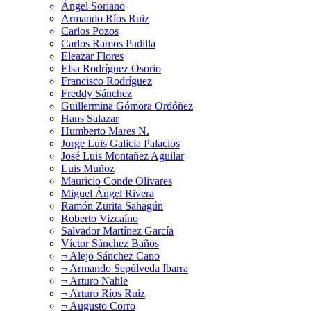
Ángel Soriano
Armando Ríos Ruiz
Carlos Pozos
Carlos Ramos Padilla
Eleazar Flores
Elsa Rodríguez Osorio
Francisco Rodríguez
Freddy Sánchez
Guillermina Gómora Ordóñez
Hans Salazar
Humberto Mares N.
Jorge Luis Galicia Palacios
José Luis Montañez Aguilar
Luis Muñoz
Mauricio Conde Olivares
Miguel Ángel Rivera
Ramón Zurita Sahagún
Roberto Vizcaíno
Salvador Martínez García
Víctor Sánchez Baños
¬ Alejo Sánchez Cano
¬ Armando Sepúlveda Ibarra
¬ Arturo Nahle
¬ Arturo Ríos Ruiz
¬ Augusto Corro