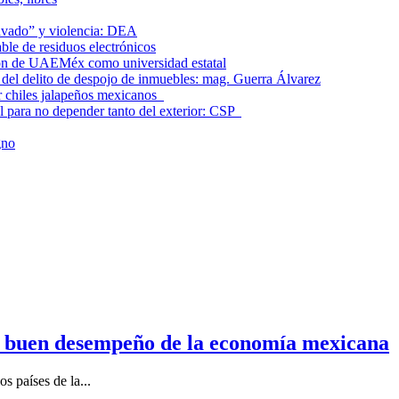
lavado” y violencia: DEA
le de residuos electrónicos
ción de UAEMéx como universidad estatal
el delito de despojo de inmuebles: mag. Guerra Álvarez
r chiles jalapeños mexicanos
l para no depender tanto del exterior: CSP
gno
n buen desempeño de la economía mexicana
s países de la...