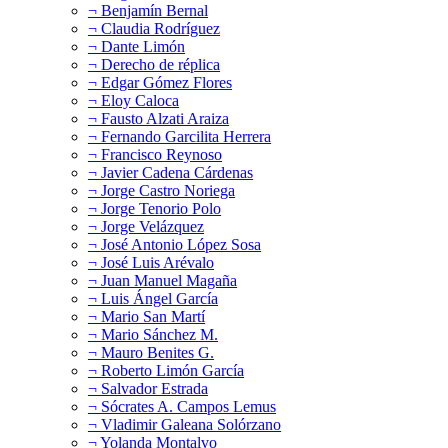
¬ Benjamín Bernal
¬ Claudia Rodríguez
¬ Dante Limón
¬ Derecho de réplica
¬ Edgar Gómez Flores
¬ Eloy Caloca
¬ Fausto Alzati Araiza
¬ Fernando Garcilita Herrera
¬ Francisco Reynoso
¬ Javier Cadena Cárdenas
¬ Jorge Castro Noriega
¬ Jorge Tenorio Polo
¬ Jorge Velázquez
¬ José Antonio López Sosa
¬ José Luis Arévalo
¬ Juan Manuel Magaña
¬ Luis Ángel García
¬ Mario San Martí
¬ Mario Sánchez M.
¬ Mauro Benites G.
¬ Roberto Limón García
¬ Salvador Estrada
¬ Sócrates A. Campos Lemus
¬ Vladimir Galeana Solórzano
¬ Yolanda Montalvo