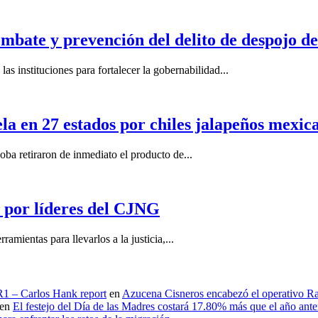
mbate y prevención del delito de despojo d
s instituciones para fortalecer la gobernabilidad...
la en 27 estados por chiles jalapeños mexi
 retiraron de inmediato el producto de...
por líderes del CJNG
ientas para llevarlos a la justicia,...
 R1 – Carlos Hank report
en
Azucena Cisneros encabezó el operativo Ras
en
El festejo del Día de las Madres costará 17.80% más que el año an