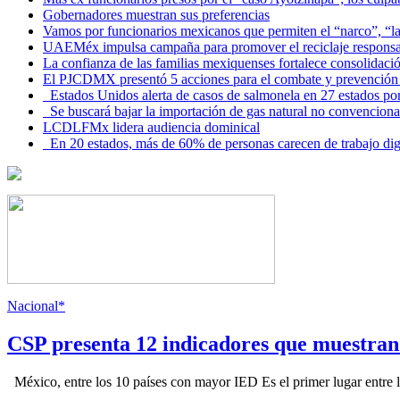
Gobernadores muestran sus preferencias
Vamos por funcionarios mexicanos que permiten el “narco”, “
UAEMéx impulsa campaña para promover el reciclaje responsab
La confianza de las familias mexiquenses fortalece consolida
El PJCDMX presentó 5 acciones para el combate y prevención d
Estados Unidos alerta de casos de salmonela en 27 estados po
Se buscará bajar la importación de gas natural no convenciona
LCDLFMx lidera audiencia dominical
En 20 estados, más de 60% de personas carecen de trabajo di
Nacional*
CSP presenta 12 indicadores que muestra
México, entre los 10 países con mayor IED Es el primer lugar entre lo