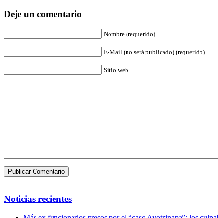
Deje un comentario
Nombre (requerido)
E-Mail (no será publicado) (requerido)
Sitio web
Noticias recientes
Más ex funcionarios presos por el “caso Ayotzinapa”; los culpab