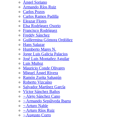
Ángel Soriano
Armando Ríos Ruiz
Carlos Pozos
Carlos Ramos Padilla
Eleazar Flores
Elsa Rodríguez Osorio
Francisco Rodríguez
Freddy Sánchez
Guillermina Gómora Ordóñez
Hans Salazar
Humberto Mares N.
Jorge Luis Galicia Palacios
José Luis Montañez Aguilar
Luis Muñoz
Mauricio Conde Olivares
Miguel Ángel Rivera
Ramón Zurita Sahagún
Roberto Vizcaíno
Salvador Martínez García
Víctor Sánchez Baños
¬ Alejo Sánchez Cano
¬ Armando Sepúlveda Ibarra
¬ Arturo Nahle
¬ Arturo Ríos Ruiz
¬ Augusto Corro