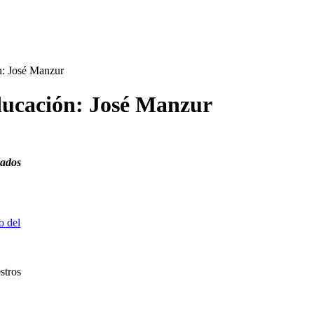
ón: José Manzur
educación: José Manzur
cados
stros