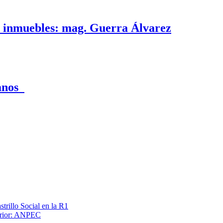
e inmuebles: mag. Guerra Álvarez
canos
trillo Social en la R1
terior: ANPEC