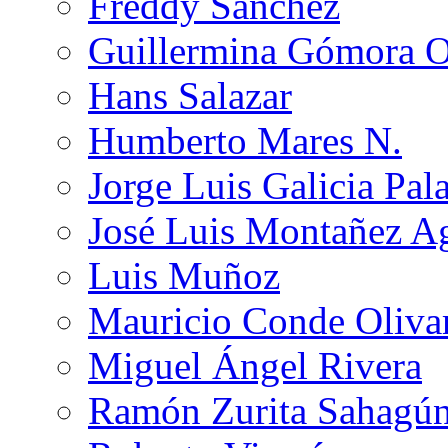
Freddy Sánchez
Guillermina Gómora 
Hans Salazar
Humberto Mares N.
Jorge Luis Galicia Pal
José Luis Montañez Ag
Luis Muñoz
Mauricio Conde Oliva
Miguel Ángel Rivera
Ramón Zurita Sahagú