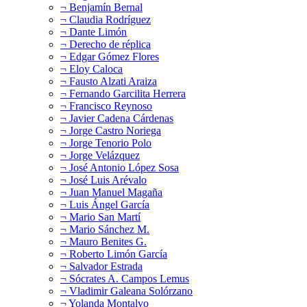
¬ Benjamín Bernal
¬ Claudia Rodríguez
¬ Dante Limón
¬ Derecho de réplica
¬ Edgar Gómez Flores
¬ Eloy Caloca
¬ Fausto Alzati Araiza
¬ Fernando Garcilita Herrera
¬ Francisco Reynoso
¬ Javier Cadena Cárdenas
¬ Jorge Castro Noriega
¬ Jorge Tenorio Polo
¬ Jorge Velázquez
¬ José Antonio López Sosa
¬ José Luis Arévalo
¬ Juan Manuel Magaña
¬ Luis Ángel García
¬ Mario San Martí
¬ Mario Sánchez M.
¬ Mauro Benites G.
¬ Roberto Limón García
¬ Salvador Estrada
¬ Sócrates A. Campos Lemus
¬ Vladimir Galeana Solórzano
¬ Yolanda Montalvo