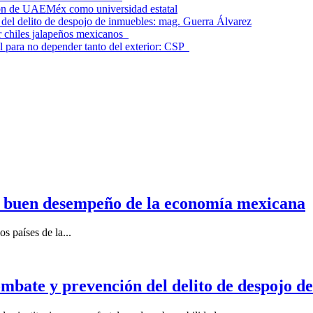
ción de UAEMéx como universidad estatal
el delito de despojo de inmuebles: mag. Guerra Álvarez
r chiles jalapeños mexicanos
l para no depender tanto del exterior: CSP
n buen desempeño de la economía mexicana
s países de la...
mbate y prevención del delito de despojo d