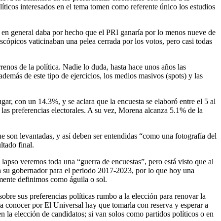
íticos interesados en el tema tomen como referente único los estudios
ca en general daba por hecho que el PRI ganaría por lo menos nueve de
oscópicos vaticinaban una pelea cerrada por los votos, pero casi todas
enos de la política. Nadie lo duda, hasta hace unos años las
demás de este tipo de ejercicios, los medios masivos (spots) y las
ar, con un 14.3%, y se aclara que la encuesta se elaboró entre el 5 al
las preferencias electorales. A su vez, Morena alcanza 5.1% de la
ue son levantadas, y así deben ser entendidas “como una fotografía del
tado final.
lapso veremos toda una “guerra de encuestas”, pero está visto que al
ir a su gobernador para el periodo 2017-2023, por lo que hoy una
mente definimos como águila o sol.
sobre sus preferencias políticas rumbo a la elección para renovar la
 a conocer por El Universal hay que tomarla con reserva y esperar a
n la elección de candidatos; si van solos como partidos políticos o en