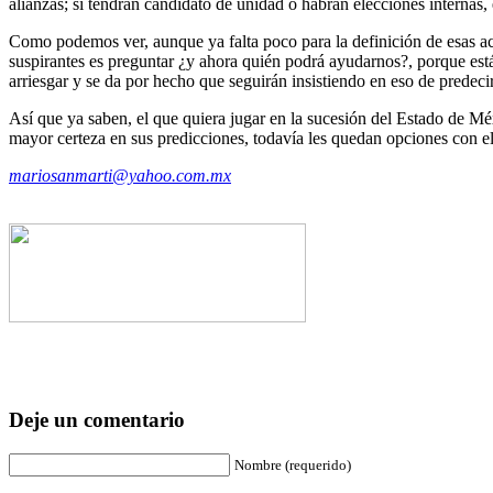
alianzas; si tendrán candidato de unidad o habrán elecciones interna
Como podemos ver, aunque ya falta poco para la definición de esas acci
suspirantes es preguntar ¿y ahora quién podrá ayudarnos?, porque está
arriesgar y se da por hecho que seguirán insistiendo en eso de predecir
Así que ya saben, el que quiera jugar en la sucesión del Estado de Méx
mayor certeza en sus predicciones, todavía les quedan opciones con el 
mariosanmarti@yahoo.com.mx
Deje un comentario
Nombre (requerido)