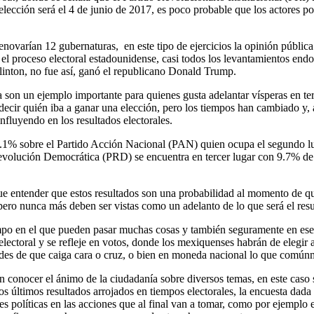
cción será el 4 de junio de 2017, es poco probable que los actores pol
renovarían 12 gubernaturas, en este tipo de ejercicios la opinión públi
n el proceso electoral estadounidense, casi todos los levantamientos end
linton, no fue así, ganó el republicano Donald Trump.
 son un ejemplo importante para quienes gusta adelantar vísperas en terr
ecir quién iba a ganar una elección, pero los tiempos han cambiado y, a
nfluyendo en los resultados electorales.
 6.1% sobre el Partido Acción Nacional (PAN) quien ocupa el segundo lug
Revolución Democrática (PRD) se encuentra en tercer lugar con 9.7% de 
que entender que estos resultados son una probabilidad al momento de q
o nunca más deben ser vistas como un adelanto de lo que será el resul
iempo en el que pueden pasar muchas cosas y también seguramente en ese 
da electoral y se refleje en votos, donde los mexiquenses habrán de eleg
ades de que caiga cara o cruz, o bien en moneda nacional lo que común
en conocer el ánimo de la ciudadanía sobre diversos temas, en este caso 
 últimos resultados arrojados en tiempos electorales, la encuesta dada
 políticas en las acciones que al final van a tomar, como por ejemplo e