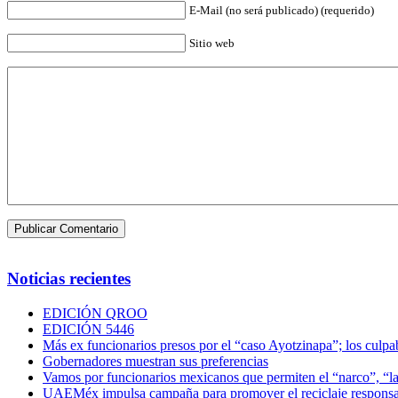
E-Mail (no será publicado) (requerido)
Sitio web
Noticias recientes
EDICIÓN QROO
EDICIÓN 5446
Más ex funcionarios presos por el “caso Ayotzinapa”; los culpab
Gobernadores muestran sus preferencias
Vamos por funcionarios mexicanos que permiten el “narco”, “
UAEMéx impulsa campaña para promover el reciclaje responsab