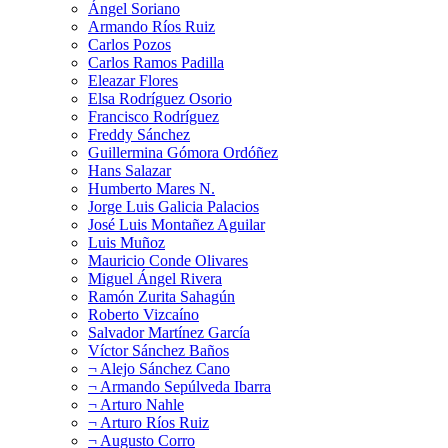
Ángel Soriano
Armando Ríos Ruiz
Carlos Pozos
Carlos Ramos Padilla
Eleazar Flores
Elsa Rodríguez Osorio
Francisco Rodríguez
Freddy Sánchez
Guillermina Gómora Ordóñez
Hans Salazar
Humberto Mares N.
Jorge Luis Galicia Palacios
José Luis Montañez Aguilar
Luis Muñoz
Mauricio Conde Olivares
Miguel Ángel Rivera
Ramón Zurita Sahagún
Roberto Vizcaíno
Salvador Martínez García
Víctor Sánchez Baños
¬ Alejo Sánchez Cano
¬ Armando Sepúlveda Ibarra
¬ Arturo Nahle
¬ Arturo Ríos Ruiz
¬ Augusto Corro