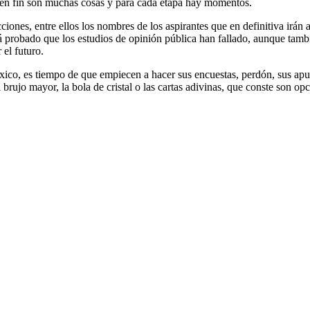
s, en fin son muchas cosas y para cada etapa hay momentos.
ones, entre ellos los nombres de los aspirantes que en definitiva irán a
 probado que los estudios de opinión pública han fallado, aunque tambié
 el futuro.
ico, es tiempo de que empiecen a hacer sus encuestas, perdón, sus apuest
brujo mayor, la bola de cristal o las cartas adivinas, que conste son opc