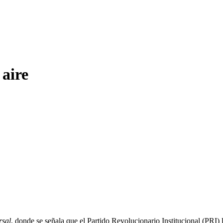
 aire
rsal
, donde se señala que el Partido Revolucionario Institucional (PRI) l