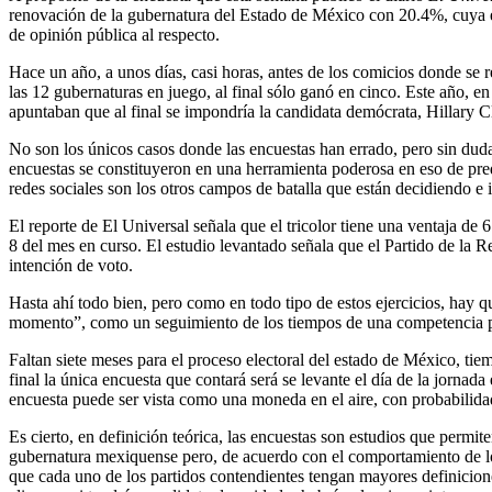
renovación de la gubernatura del Estado de México con 20.4%, cuya ele
de opinión pública al respecto.
Hace un año, a unos días, casi horas, antes de los comicios donde se 
las 12 gubernaturas en juego, al final sólo ganó en cinco. Este año, e
apuntaban que al final se impondría la candidata demócrata, Hillary C
No son los únicos casos donde las encuestas han errado, pero sin duda
encuestas se constituyeron en una herramienta poderosa en eso de pred
redes sociales son los otros campos de batalla que están decidiendo e i
El reporte de El Universal señala que el tricolor tiene una ventaja de
8 del mes en curso. El estudio levantado señala que el Partido de la 
intención de voto.
Hasta ahí todo bien, pero como en todo tipo de estos ejercicios, hay 
momento”, como un seguimiento de los tiempos de una competencia per
Faltan siete meses para el proceso electoral del estado de México, t
final la única encuesta que contará será se levante el día de la jorna
encuesta puede ser vista como una moneda en el aire, con probabilid
Es cierto, en definición teórica, las encuestas son estudios que permit
gubernatura mexiquense pero, de acuerdo con el comportamiento de los
que cada uno de los partidos contendientes tengan mayores definiciones