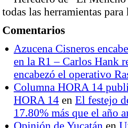
todas las herramientas para ll
Comentarios
Azucena Cisneros encabez
en la R1 – Carlos Hank r
encabezó el operativo Ras
Columna HORA 14 public
HORA 14
en
El festejo 
17.80% más que el año 
Opinión de Yucatán
en
U