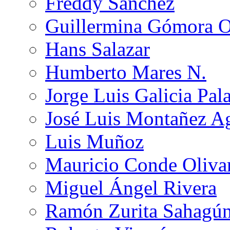
Freddy Sánchez
Guillermina Gómora 
Hans Salazar
Humberto Mares N.
Jorge Luis Galicia Pal
José Luis Montañez Ag
Luis Muñoz
Mauricio Conde Oliva
Miguel Ángel Rivera
Ramón Zurita Sahagú