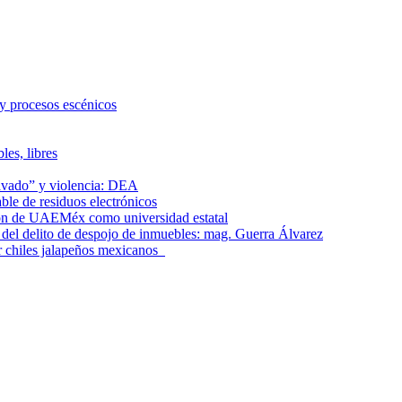
 y procesos escénicos
les, libres
lavado” y violencia: DEA
le de residuos electrónicos
ción de UAEMéx como universidad estatal
el delito de despojo de inmuebles: mag. Guerra Álvarez
r chiles jalapeños mexicanos