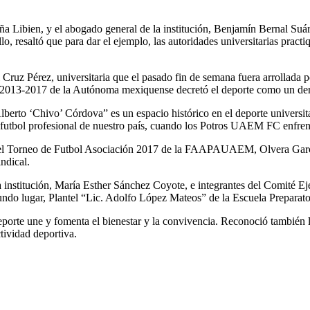
a Libien, y el abogado general de la institución, Benjamín Bernal Su
altó que para dar el ejemplo, las autoridades universitarias practiqu
Cruz Pérez, universitaria que el pasado fin de semana fuera arrollada p
n 2013-2017 de la Autónoma mexiquense decretó el deporte como un der
lberto ‘Chivo’ Córdova” es un espacio histórico en el deporte universita
 futbol profesional de nuestro país, cuando los Potros UAEM FC enfren
 del Torneo de Futbol Asociación 2017 de la FAAPAUAEM, Olvera García p
indical.
a institución, María Esther Sánchez Coyote, e integrantes del Comité
gundo lugar, Plantel “Lic. Adolfo López Mateos” de la Escuela Preparato
porte une y fomenta el bienestar y la convivencia. Reconoció también l
tividad deportiva.