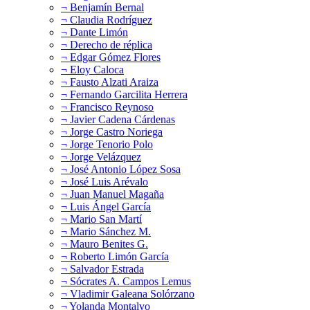
¬ Benjamín Bernal
¬ Claudia Rodríguez
¬ Dante Limón
¬ Derecho de réplica
¬ Edgar Gómez Flores
¬ Eloy Caloca
¬ Fausto Alzati Araiza
¬ Fernando Garcilita Herrera
¬ Francisco Reynoso
¬ Javier Cadena Cárdenas
¬ Jorge Castro Noriega
¬ Jorge Tenorio Polo
¬ Jorge Velázquez
¬ José Antonio López Sosa
¬ José Luis Arévalo
¬ Juan Manuel Magaña
¬ Luis Ángel García
¬ Mario San Martí
¬ Mario Sánchez M.
¬ Mauro Benites G.
¬ Roberto Limón García
¬ Salvador Estrada
¬ Sócrates A. Campos Lemus
¬ Vladimir Galeana Solórzano
¬ Yolanda Montalvo