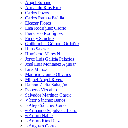
Ángel Soriano
Armando Ríos Ruiz
Carlos Pozos
Carlos Ramos Padilla
Eleazar Flores
Elsa Rodríguez Osorio
Francisco Rodríguez
Freddy Sánchez
Guillermina Gómora Ordóñez
Hans Salazar
Humberto Mares N.
Jorge Luis Galicia Palacios
José Luis Montañez Aguilar
Luis Muñoz
Mauricio Conde Olivares
Miguel Ángel Rivera
Ramón Zurita Sahagún
Roberto Vizcaíno
Salvador Martínez García
Víctor Sánchez Baños
¬ Alejo Sánchez Cano
¬ Armando Sepúlveda Ibarra
¬ Arturo Nahle
¬ Arturo Ríos Ruiz
¬ Augusto Corro