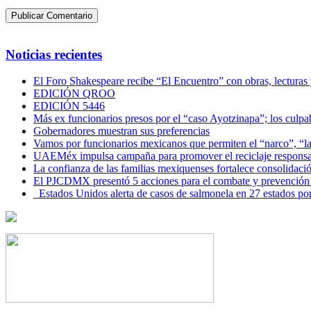
Noticias recientes
El Foro Shakespeare recibe “El Encuentro” con obras, lecturas
EDICIÓN QROO
EDICIÓN 5446
Más ex funcionarios presos por el “caso Ayotzinapa”; los culpab
Gobernadores muestran sus preferencias
Vamos por funcionarios mexicanos que permiten el “narco”, “
UAEMéx impulsa campaña para promover el reciclaje responsab
La confianza de las familias mexiquenses fortalece consolida
El PJCDMX presentó 5 acciones para el combate y prevención d
Estados Unidos alerta de casos de salmonela en 27 estados po