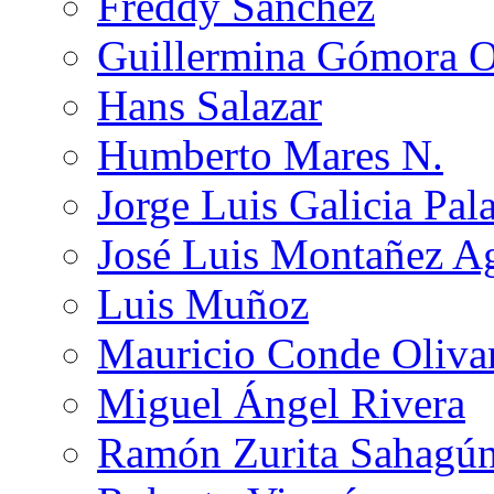
Freddy Sánchez
Guillermina Gómora 
Hans Salazar
Humberto Mares N.
Jorge Luis Galicia Pal
José Luis Montañez Ag
Luis Muñoz
Mauricio Conde Oliva
Miguel Ángel Rivera
Ramón Zurita Sahagú