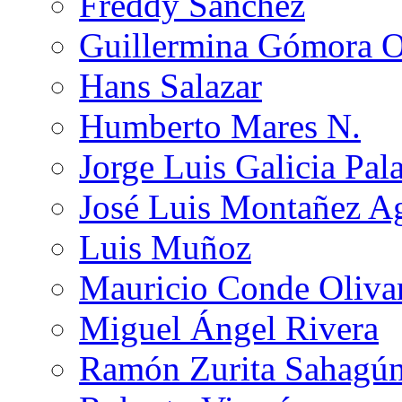
Freddy Sánchez
Guillermina Gómora 
Hans Salazar
Humberto Mares N.
Jorge Luis Galicia Pal
José Luis Montañez Ag
Luis Muñoz
Mauricio Conde Oliva
Miguel Ángel Rivera
Ramón Zurita Sahagú