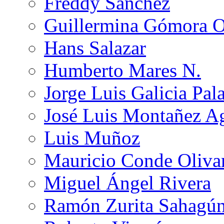
Freddy Sánchez
Guillermina Gómora 
Hans Salazar
Humberto Mares N.
Jorge Luis Galicia Pal
José Luis Montañez Ag
Luis Muñoz
Mauricio Conde Oliva
Miguel Ángel Rivera
Ramón Zurita Sahagú