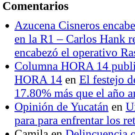
Comentarios
Azucena Cisneros encabez
en la R1 – Carlos Hank r
encabezó el operativo Ras
Columna HORA 14 public
HORA 14
en
El festejo 
17.80% más que el año 
Opinión de Yucatán
en
U
para para enfrentar los re
Camila
en
Delincuencia o