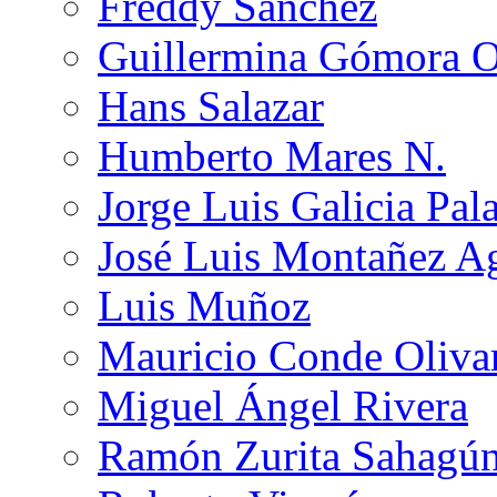
Freddy Sánchez
Guillermina Gómora 
Hans Salazar
Humberto Mares N.
Jorge Luis Galicia Pal
José Luis Montañez Ag
Luis Muñoz
Mauricio Conde Oliva
Miguel Ángel Rivera
Ramón Zurita Sahagú