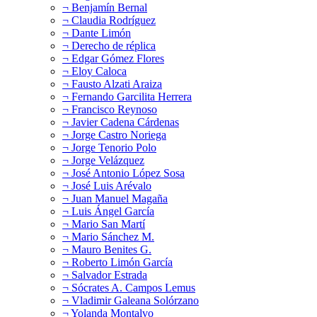
¬ Benjamín Bernal
¬ Claudia Rodríguez
¬ Dante Limón
¬ Derecho de réplica
¬ Edgar Gómez Flores
¬ Eloy Caloca
¬ Fausto Alzati Araiza
¬ Fernando Garcilita Herrera
¬ Francisco Reynoso
¬ Javier Cadena Cárdenas
¬ Jorge Castro Noriega
¬ Jorge Tenorio Polo
¬ Jorge Velázquez
¬ José Antonio López Sosa
¬ José Luis Arévalo
¬ Juan Manuel Magaña
¬ Luis Ángel García
¬ Mario San Martí
¬ Mario Sánchez M.
¬ Mauro Benites G.
¬ Roberto Limón García
¬ Salvador Estrada
¬ Sócrates A. Campos Lemus
¬ Vladimir Galeana Solórzano
¬ Yolanda Montalvo