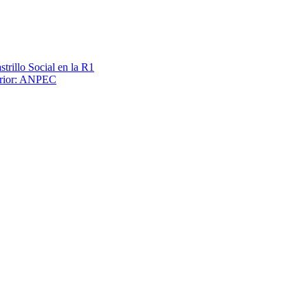
trillo Social en la R1
terior: ANPEC