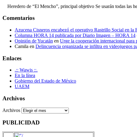
Heredero de “El Mencho”, principal objetivo Se usarán todas las herram
Comentarios
Azucena Cisneros encabezó el operativo Rastrillo Social en la
Columna HORA 14 publicada por Diario Imagen – HORA 14
Opinión de Yucatán
en
Urge la cooperación internacional para p
Camila
en
Delincuencia organizada se infiltra en videojuegos p
Enlaces
.:: Wawis ::.
En la línea
Gobierno del Estado de México
UAEM
Archivos
Archivos
PUBLICIDAD