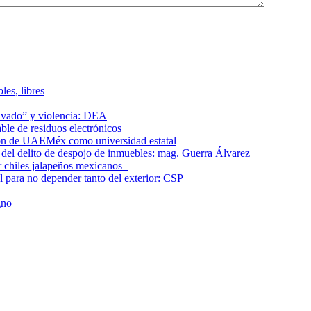
les, libres
lavado” y violencia: DEA
le de residuos electrónicos
ción de UAEMéx como universidad estatal
el delito de despojo de inmuebles: mag. Guerra Álvarez
r chiles jalapeños mexicanos
l para no depender tanto del exterior: CSP
gno