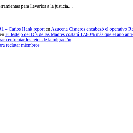
ientas para llevarlos a la justicia,...
 R1 – Carlos Hank report
en
Azucena Cisneros encabezó el operativo Ras
en
El festejo del Día de las Madres costará 17.80% más que el año an
ara enfrentar los retos de la migración
ara reclutar miembros