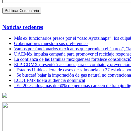
Noticias recientes
Más ex funcionarios presos por el “caso Ayotzinapa”; los culpab
Gobernadores muestran sus preferencias
Vamos por funcionarios mexicanos que permiten el “narco”, “
UAEMéx impulsa campaña para promover el reciclaje responsab
La confianza de las familias mexiquenses fortalece consolida
El PJCDMX presentó 5 acciones para el combate y prevención d
Estados Unidos alerta de casos de salmonela en 27 estados po
Se buscará bajar la importación de gas natural no convenciona
LCDLFMx lidera audiencia dominical
En 20 estados, más de 60% de personas carecen de trabajo di