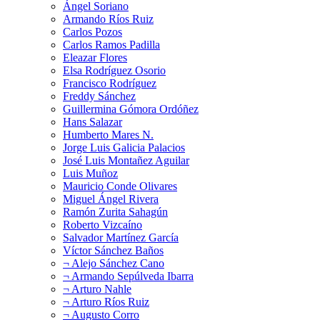
Ángel Soriano
Armando Ríos Ruiz
Carlos Pozos
Carlos Ramos Padilla
Eleazar Flores
Elsa Rodríguez Osorio
Francisco Rodríguez
Freddy Sánchez
Guillermina Gómora Ordóñez
Hans Salazar
Humberto Mares N.
Jorge Luis Galicia Palacios
José Luis Montañez Aguilar
Luis Muñoz
Mauricio Conde Olivares
Miguel Ángel Rivera
Ramón Zurita Sahagún
Roberto Vizcaíno
Salvador Martínez García
Víctor Sánchez Baños
¬ Alejo Sánchez Cano
¬ Armando Sepúlveda Ibarra
¬ Arturo Nahle
¬ Arturo Ríos Ruiz
¬ Augusto Corro